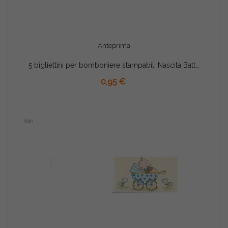
Anteprima
5 bigliettini per bomboniere stampabili Nascita Battesimo Tema Sono Arrivato celeste
AGGIUNGI AL CARRELLO
0,95 €
Vari