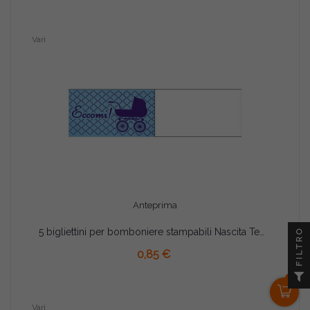
Vari
Anteprima
5 bigliettini per bomboniere stampabili Nascita Tema Celeste
FILTRO
AGGIUNGI AL CARRELLO
0,85 €
0
Vari