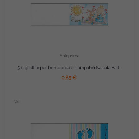
Anteprima
5 bigliettini per bomboniere stampabili Nascita Battesimo Tema Celeste
AGGIUNGI AL CARRELLO
0,85 €
Vari