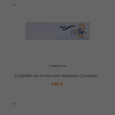
Vari
Anteprima
5 bigliettini per bomboniere stampabili Compleanno Tema NerAzzurri
AGGIUNGI AL CARRELLO
0,85 €
Vari