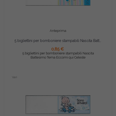
Anteprima
5 bigliettini per bomboniere stampabili Nascita Battesimo Tema Eccomi qui Celeste
0,85 €
AGGIUNGI AL CARRELLO
5 bigliettini per bomboniere stampabili Nascita
Battesimo Tema Eccomi qui Celeste
Vari