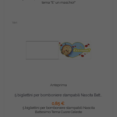
tema "E' un maschio!"
Vari
Anteprima
5 bigliettini per bomboniere stampabili Nascita Battesimo Tema Cuore Celeste
0,85 €
AGGIUNGI AL CARRELLO
5 bigliettini per bomboniere stampabili Nascita
Battesimo Tema Cuore Celeste