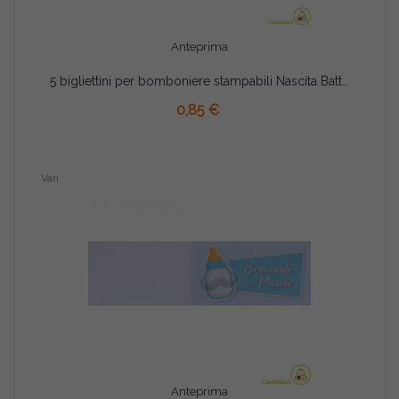
Anteprima
5 bigliettini per bomboniere stampabili Nascita Battesimo Tema Fiocco Celeste
AGGIUNGI AL CARRELLO
0,85 €
Vari
Anteprima