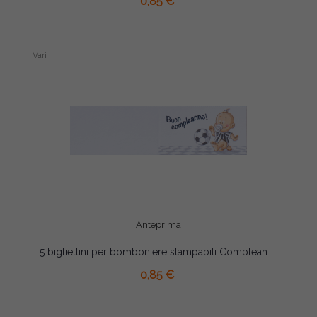
0,85 €
Vari
Anteprima
5 bigliettini per bomboniere stampabili Compleanno Tema BiancoNeri
AGGIUNGI AL CARRELLO
0,85 €