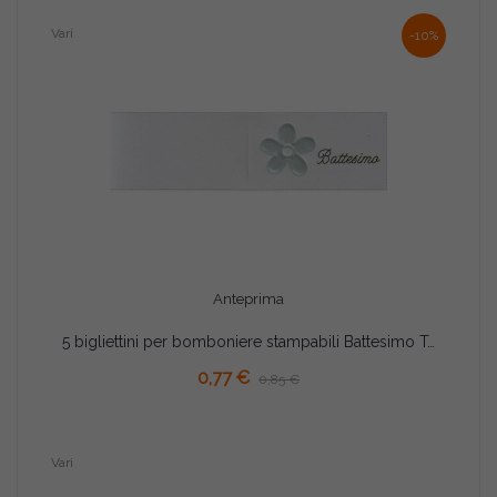
Vari
-10%
Anteprima
5 bigliettini per bomboniere stampabili Battesimo Tema celeste
AGGIUNGI AL CARRELLO
0,77 €
0,85 €
Vari