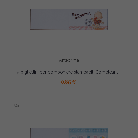
Anteprima
5 bigliettini per bomboniere stampabili Compleanno Tema RossoNeri
AGGIUNGI AL CARRELLO
0,85 €
Vari