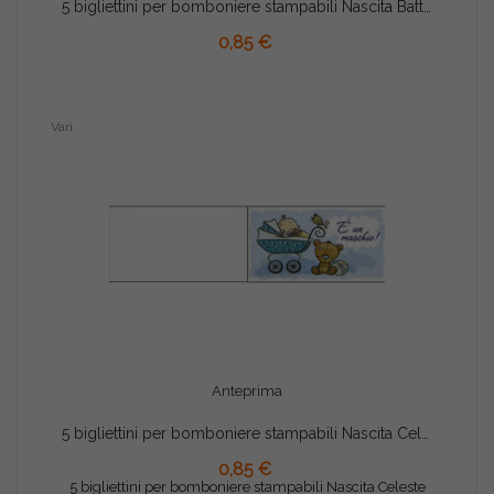
5 bigliettini per bomboniere stampabili Nascita Battesimo Tema Stendino Celeste
AGGIUNGI AL CARRELLO
0,85 €
Vari
Anteprima
5 bigliettini per bomboniere stampabili Nascita Celeste tema "E' un maschio!"
0,85 €
AGGIUNGI AL CARRELLO
5 bigliettini per bomboniere stampabili Nascita Celeste