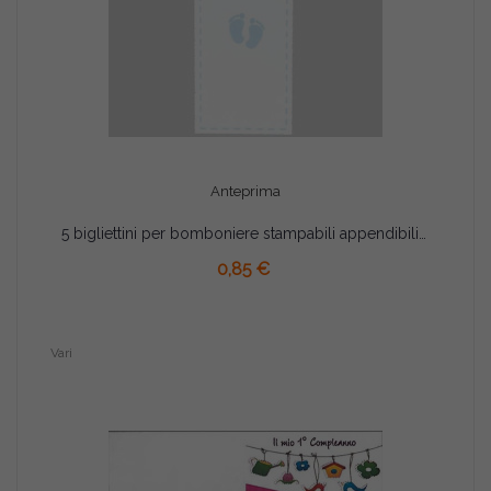
Anteprima
5 bigliettini per bomboniere stampabili appendibili Battesimo Nascita Bimbo
AGGIUNGI AL CARRELLO
0,85 €
Vari