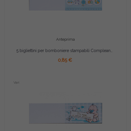
Anteprima
5 bigliettini per bomboniere stampabili Compleanno Nascita Battesimo Tema Giochi Celeste
AGGIUNGI AL CARRELLO
0,85 €
Vari