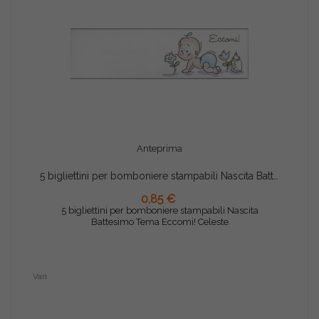
Anteprima
5 bigliettini per bomboniere stampabili Nascita Battesimo Tema Eccomi! Celeste
0,85 €
AGGIUNGI AL CARRELLO
5 bigliettini per bomboniere stampabili Nascita
Battesimo Tema Eccomi! Celeste
Vari