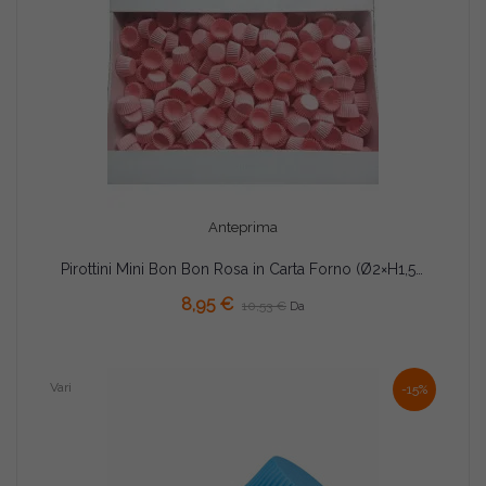
Anteprima
Pirottini Mini Bon Bon Rosa in Carta Forno (Ø2×H1,5cm) – Per Dolcetti e Confetti (1000/5000 Pz)
AGGIUNGI AL CARRELLO
8,95 €
10,53 €
Da
Vari
-15%