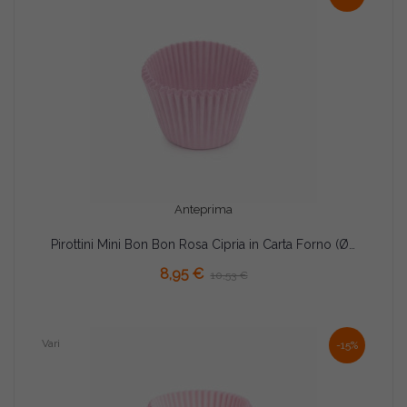
Anteprima
Pirottini Mini Bon Bon Rosa Cipria in Carta Forno (Ø2×H1,5cm) – Per Dolcetti e Confetti (1000 Pz)
AGGIUNGI AL CARRELLO
8,95 €
10,53 €
Vari
-15%