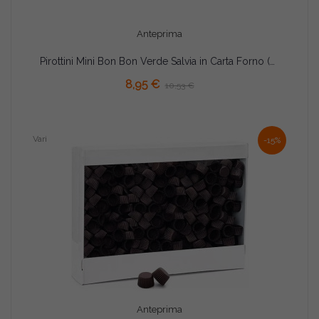
Anteprima
Pirottini Mini Bon Bon Verde Salvia in Carta Forno (Ø2×H1,5cm) – Per Cottura e Porta Confetti (1000 Pz)
8,95 €
10,53 €
Vari
-15%
Anteprima