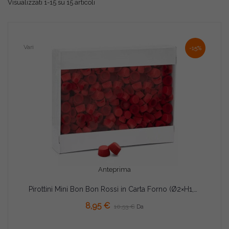
Visualizzati 1-15 su 15 articoli
Vari
-15%
Anteprima
Pirottini Mini Bon Bon Rossi in Carta Forno (Ø2×H1,5cm) – Per Dolcetti e Confetti (1000/5000 Pz)
8,95 €
10,53 €
Da