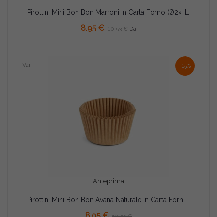
Pirottini Mini Bon Bon Marroni in Carta Forno (Ø2×H1,5cm) – Per Dolcetti e Confetti (1000/5000 Pz)
AGGIUNGI AL CARRELLO
8,95 €
10,53 €
Da
Vari
-15%
Anteprima
Pirottini Mini Bon Bon Avana Naturale in Carta Forno (Ø2×H1,5cm) – Per Cottura e Porta Confetti (1000 Pz)
8,95 €
10,53 €