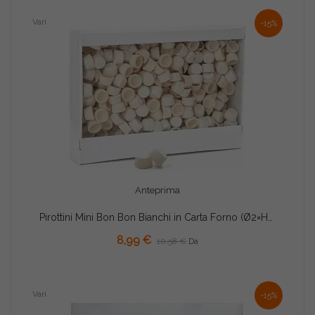
Vari
-15%
Anteprima
Pirottini Mini Bon Bon Bianchi in Carta Forno (Ø2×H1,5cm) – Per Dolcetti e Confetti (1000/5000 Pz)
8,99 €
10,58 €
Da
Vari
-15%