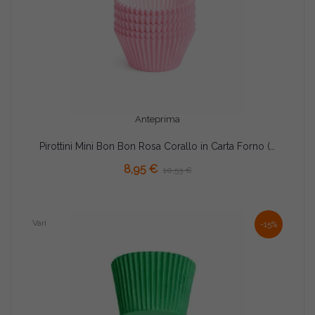
Anteprima
Pirottini Mini Bon Bon Rosa Corallo in Carta Forno (Ø2×H1,5cm) – Per Dolcetti e Confetti (1000 Pz)
AGGIUNGI AL CARRELLO
8,95 €
10,53 €
Vari
-15%