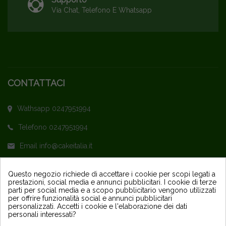
Via Chat, Telefono E Whatsapp
CONTATTACI
Wathsapp 0247951994
Telefono 0247951994
Email info@cakeitalia.it
L'assistenza è attiva dal Lunedì al Venerdì
Questo negozio richiede di accettare i cookie per scopi legati a
prestazioni, social media e annunci pubblicitari. I cookie di terze
dalle ore 9,30 alle 14 e dalle 15 alle 18
parti per social media e a scopo pubblicitario vengono utilizzati
per offrire funzionalità social e annunci pubblicitari
personalizzati. Accetti i cookie e l'elaborazione dei dati
personali interessati?