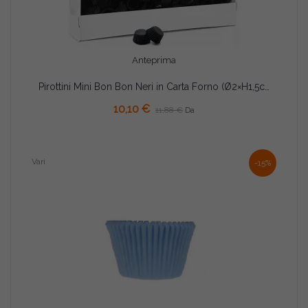
Anteprima
Pirottini Mini Bon Bon Neri in Carta Forno (Ø2×H1,5cm) – Per Dolcetti e Confetti (1000/5000 Pz)
AGGIUNGI AL CARRELLO
10,10 €
11,88 €
Da
Vari
-15%