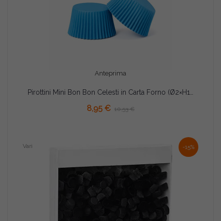
Anteprima
Pirottini Mini Bon Bon Celesti in Carta Forno (Ø2×H1,5cm) – Per Dolcetti e Confetti (1000 Pz)
AGGIUNGI AL CARRELLO
8,95 €
10,53 €
Vari
-15%