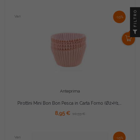
FILTRO
Vari
-15%
0
Anteprima
Pirottini Mini Bon Bon Pesca in Carta Forno (Ø2×H1,5cm) – Per Cottura e Porta Confetti (1000 Pz)
8,95 €
10,53 €
Vari
-15%