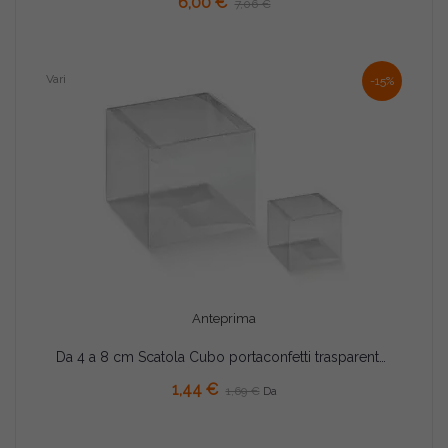
6,00 €
7,06 €
Vari
-15%
Anteprima
Da 4 a 8 cm Scatola Cubo portaconfetti trasparente in PVC
AGGIUNGI AL CARRELLO
1,44 €
1,69 €
Da