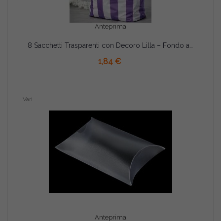
Anteprima
8 Sacchetti Trasparenti con Decoro Lilla – Fondo a Soffietto 8,7×8,2×27,8cm | Per Caramelle, Biscotti e Dolciumi
AGGIUNGI AL CARRELLO
1,84 €
Vari
Anteprima