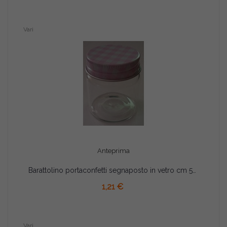
Vari
Anteprima
Barattolino portaconfetti segnaposto in vetro cm 5x4 rosa
AGGIUNGI AL CARRELLO
1,21 €
Vari