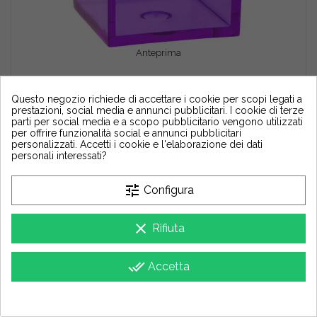
Anteprima
Scatola Cubo portaconfetti Viola Lilla Trasparente in plexiglas 5x5x5cm
AGGIUNGI AL CARRELLO
Questo negozio richiede di accettare i cookie per scopi legati a
0,89 €
prestazioni, social media e annunci pubblicitari. I cookie di terze
parti per social media e a scopo pubblicitario vengono utilizzati
per offrire funzionalità social e annunci pubblicitari
personalizzati. Accetti i cookie e l'elaborazione dei dati
personali interessati?
Vari
tune
Configura
clear
Rifiuta
done_all
Accetta
group_work
Cookie