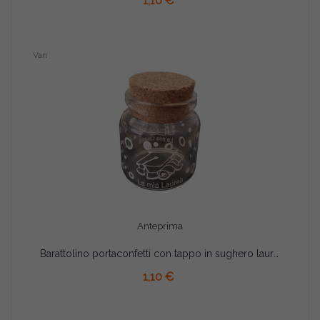
1,10 €
Vari
Anteprima
Barattolino portaconfetti con tappo in sughero laurea bianco cm 4.5x4.5
AGGIUNGI AL CARRELLO
1,10 €