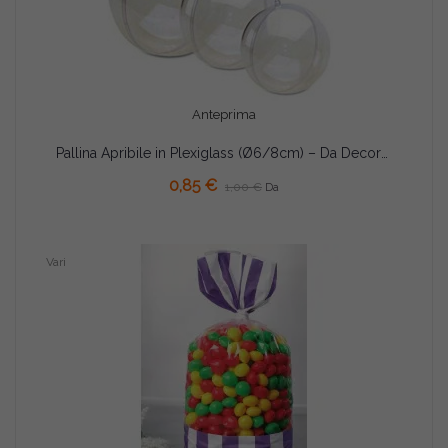
Anteprima
Pallina Apribile in Plexiglass (Ø6/8cm) – Da Decorare, Confezionare ed Appendere
AGGIUNGI AL CARRELLO
0,85 €
1,00 €
Da
Vari