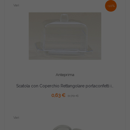
Vari
-10%
Anteprima
Scatola con Coperchio Rettangolare portaconfetti in plexiglas 9x7cm
AGGIUNGI AL CARRELLO
0,63 €
0,70 €
Vari