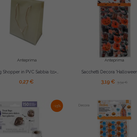
Anteprima
Anteprima
Bag Shopper in PVC Sabbia (11×6,5×H14cm) – Wedding Bag per Bomboniere e Regali
AGGIUNGI AL CARRELLO
AGGIUNGI AL CARRELLO
0,27 €
3,19 €
3,54 €
n
Decora
-15%