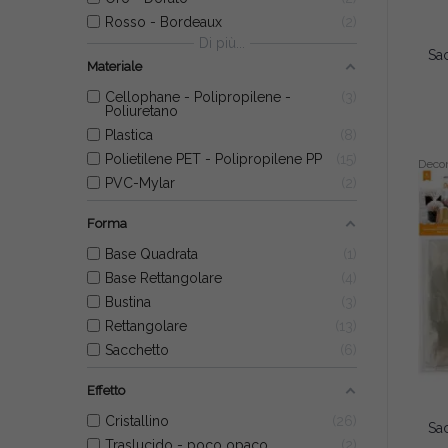
Rosso - Bordeaux
2
Di più...
Materiale
Cellophane - Polipropilene -
3
Poliuretano
Plastica
8
Polietilene PET - Polipropilene PP
15
Deco
PVC-Mylar
2
Forma
Base Quadrata
1
Base Rettangolare
4
Bustina
3
Rettangolare
13
Sacchetto
6
Effetto
Cristallino
26
Traslucido - poco opaco
2