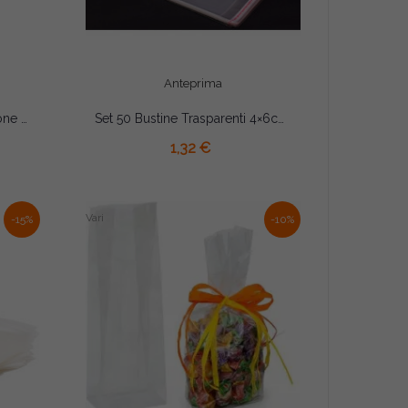
Anteprima
Bag Shopper in PVC Arancione (11×6,5×H14cm) – Wedding Bag per Bomboniere e Regali
Set 50 Bustine Trasparenti 4×6cm con Chiusura Adesiva – Ideali per Portaconfetti
AGGIUNGI AL CARRELLO
1,32 €
Vari
-15%
-10%