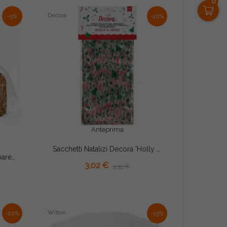
0
Decora
-5%
-10%
Anteprima
Sacchetti Natalizi Decora 'Holly & Trees' – Set 20 Bustine con Fondo a Soffietto 12,5×H24cm per Biscotti e Caramelle
AGGIUNGI AL CARRELLO
200 Buste Cast Neutre Trasparenti 40×48cm – Spessore 35 Micron | Sacchetti Alimentari per Dolci, Panettoni e Colombe...
3,02 €
3,35 €
Wilton
-10%
-15%