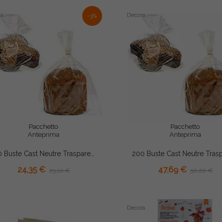
ra
Decora
-3%
Pacchetto
Pacchetto
Anteprima
Anteprima
100 Buste Cast Neutre Trasparenti 40×48cm – Spessore 35 Micron | Sacchetti Alimentari per Dolci, Panettoni e Colombe...
AGGIUNGI AL CARRELLO
AGGIUNGI AL CARRELLO
24,35 €
47,69 €
25,10 €
50,20 €
Decora