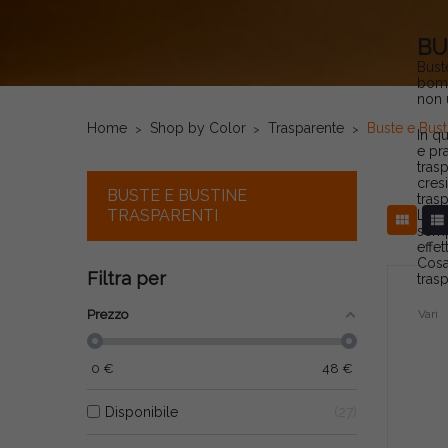
BU
Bust
bomb
non 
Home
Shop by Color
Trasparente
Buste e Bust
In q
e pr
tras
cres
BUSTE E BUSTINE
trasp
TRASPARENTI
Le B


semp
effe
Cosa
Filtra per
tras
Prezzo
Vari
0
€
48
€
Disponibile
27