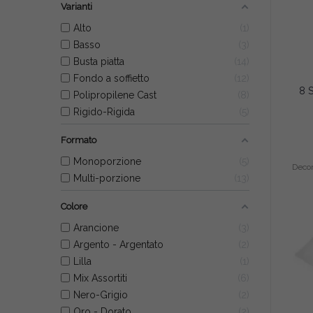
Varianti
Alto
1
Basso
3
Busta piatta
14
Fondo a soffietto
12
Polipropilene Cast
8
Rigido-Rigida
5
Formato
Monoporzione
5
Deco
Multi-porzione
13
Colore
Arancione
3
Argento - Argentato
2
Lilla
1
Mix Assortiti
6
Nero-Grigio
2
Oro - Dorato
2