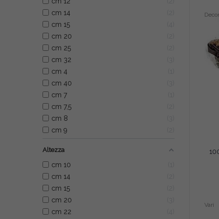
cm 12
2
cm 14
2
Deco
cm 15
4
cm 20
2
cm 25
2
cm 32
3
cm 4
1
cm 40
3
cm 7
1
cm 7,5
2
cm 8
3
cm 9
2
Altezza
cm 10
1
cm 14
2
cm 15
2
cm 20
3
Vari
cm 22
4