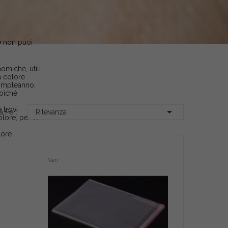
e non puoi
omiche, utili
a colore
compleanno,
poiché
 trovi

a Per:
Rilevanza
olore, per un
lore
Vari