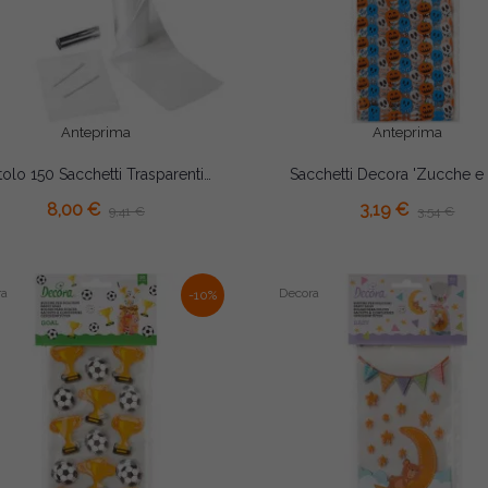
Anteprima
Anteprima
Rotolo 150 Sacchetti Trasparenti 10x15,2cm con Laccetti Argentati – Wilton | Bustine Alimentari per Dolcetti
AGGIUNGI AL CARRELLO
AGGIUNGI AL CARRELLO
8,00 €
3,19 €
9,41 €
3,54 €
ra
Decora
-10%