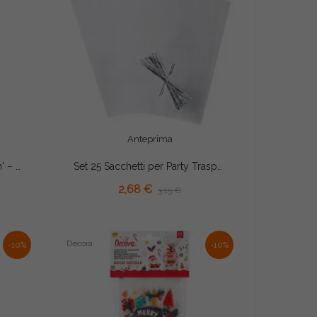
Anteprima
Sacchetti Decora 'Halloween' – Set 20 Bustine con Fondo a Soffietto 12,5×H24cm per Biscotti e Caramelle
Set 25 Sacchetti per Party Trasparenti 10×24cm con Laccetti – Wilton | Bustine Alimentari per Dolcetti e Cake Pops
AGGIUNGI AL CARRELLO
2,68 €
3,15 €
Decora
-10%
-10%