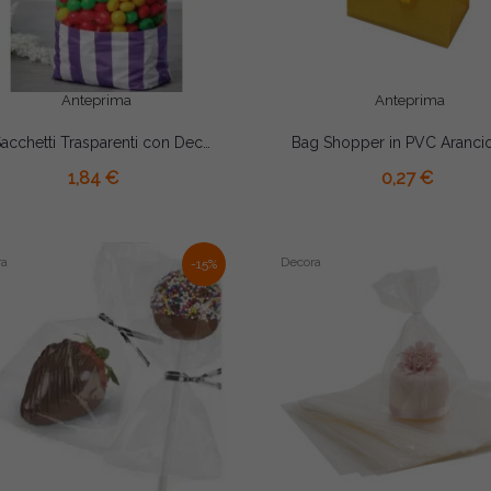
Anteprima
Anteprima
8 Sacchetti Trasparenti con Decoro Lilla – Fondo a Soffietto 8,7×8,2×27,8cm | Per Caramelle, Biscotti e Dolciumi
AGGIUNGI AL CARRELLO
AGGIUNGI AL CARRELLO
1,84 €
0,27 €
ra
Decora
-15%