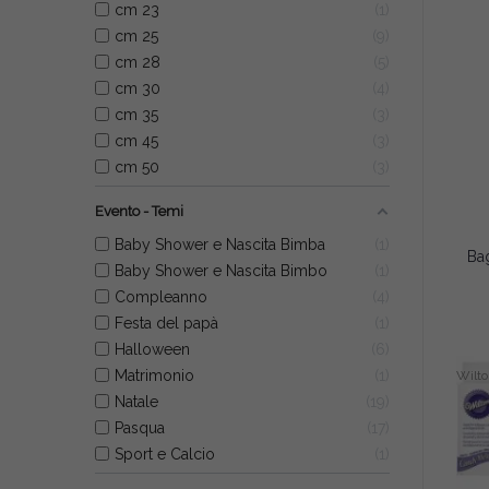
cm 23
1
cm 25
9
cm 28
5
cm 30
4
cm 35
3
cm 45
3
cm 50
3
Evento - Temi
Baby Shower e Nascita Bimba
1
Baby Shower e Nascita Bimbo
1
Compleanno
4
Festa del papà
1
Halloween
6
Matrimonio
1
Wilto
Natale
19
Pasqua
17
Sport e Calcio
1