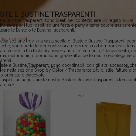
STE E BUSTINE TRASPARENTI
e e Bustine Trasparenti sono ideali per confezionare un regalo o una
oniera per i tuoi ospiti ad una festa o party a tema colore trasparent
usare le Buste o le Bustine trasparenti.
ine Trasparenti
uesta sezione trovi una vasta scelta di Buste e Bustine Trasparenti econ
atiche, sono perfette per confezionare dei regali o bomboniera a tem
parente per la tua festa di anniversario di matrimonio, fidanzamento, 
ima, matrimonio o comunione grazie all'aspetto neutro ed elegante 
arenti.
uste e Bustine Trasparenti sono coordinabili con gli altri accessori che
Ci Sono 28 Prodotti.
Ordin
re nella sezione Shop by Color / Trasparente tutti di stile, fattura e c
tto ordinato e piacevole.
 aspetti ad acquistare le nostre Buste e Bustine Trasparenti a tema co
parente?
Vari