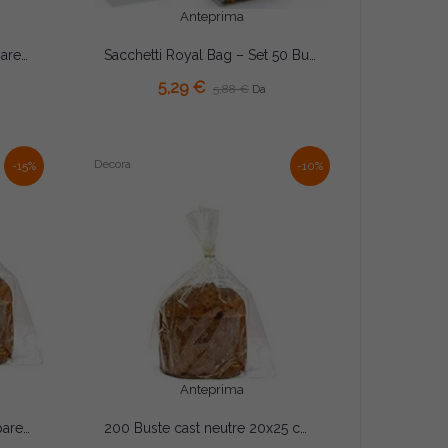
Anteprima
100 Buste Cast Neutre Trasparenti 20×35cm – Spessore 35 Micron | Sacchetti Alimentari per Dolci, Panettoni e Colombe...
Sacchetti Royal Bag – Set 50 Buste Fondo Rettangolare per Caramelle, Biscotti e Dolci (7×5×H20/9×5×H25cm)
AGGIUNGI AL CARRELLO
5,29 €
5,88 €
Da
Decora
-15%
-10%
Anteprima
200 Buste Cast Neutre Trasparenti 25×34cm – Spessore 35 Micron | Sacchetti Alimentari per Dolci, Panettoni e Colombe...
200 Buste cast neutre 20x25 cm spesse 35 micron buste trasparenti per dolci da Decora