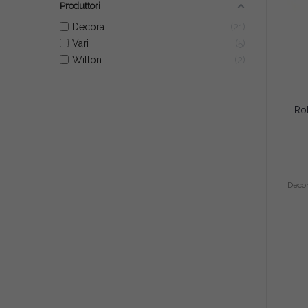
Produttori
Decora
21
Vari
5
Wilton
2
Deco