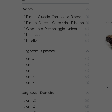
Decoro
Bimba-Ciuccio-Carrozzina-Biberon
1
Deco
Bimbo-Ciuccio-Carrozzina-Biberon
1
Giocattolo-Personaggio-Unicorno
2
Halloween
2
Natalizi
2
Lunghezza - Spessore
cm 4
3
cm 5
3
cm 6
3
cm 7
2
cm 8
1
Larghezza - Diametro
cm 10
8
cm 11
2