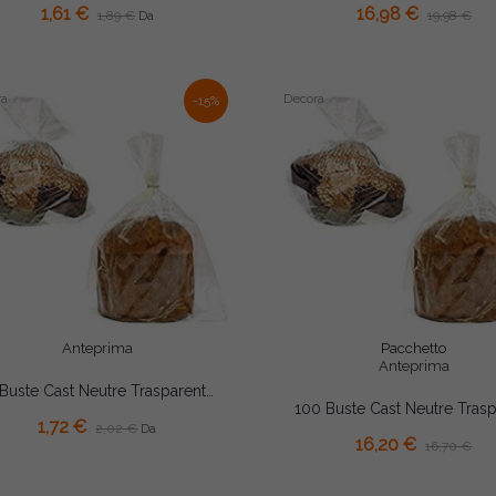
1,61 €
16,98 €
1,89 €
19,98 €
Da
ra
Decora
-15%
Anteprima
Pacchetto
Anteprima
10 Buste Cast Neutre Trasparenti Decora (32×34/40×48cm) – Spesse 35 Micron | Sacchetti Alimentari per Dolci,...
AGGIUNGI AL CARRELLO
AGGIUNGI AL CARRELLO
1,72 €
2,02 €
Da
16,20 €
16,70 €