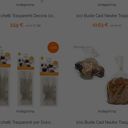
Anteprima
Anteprima
Sacchetti Trasparenti Decora (10/25cm) – Bustine Alimentari in Polietilene per Cake Pops, Biscotti e Caramelle (100 pz)
AGGIUNGI AL CARRELLO
AGGIUNGI AL CARRELLO
3,59 €
10,63 €
4,22 €
12,51 €
Da
ra
Decora
-15%
Anteprima
Anteprima
Sacchetti Trasparenti per Dolci e Lievitati Decora – Set 5 Buste Cast per Panettoni, Pandori e Colombe...
AGGIUNGI AL CARRELLO
AGGIUNGI AL CARRELLO