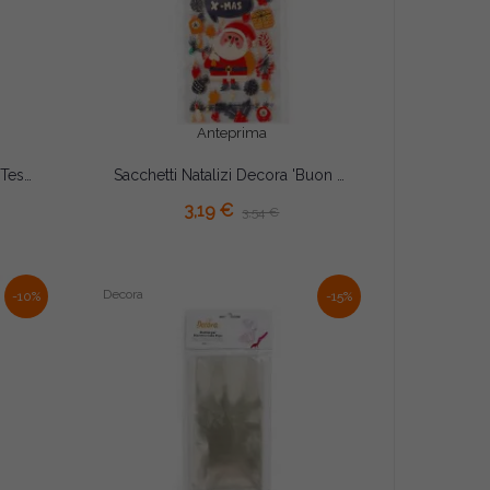
Anteprima
Sacchetti Decora 'Zucche e Teschi Halloween' – Set 20 Bustine con Fondo a Soffietto 12,5×H24cm per Biscotti e Caramelle
Sacchetti Natalizi Decora 'Buon Natale' – Set 20 Bustine con Fondo a Soffietto 12,5×h24cm per Biscotti e Caramelle
AGGIUNGI AL CARRELLO
3,19 €
3,54 €
Decora
-10%
-15%