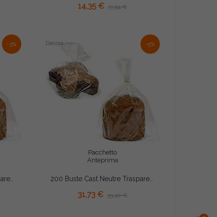
14,35 €
15,94 €
Decora
-3%
-5%
Pacchetto
Anteprima
100 Buste Cast Neutre Trasparenti 32×44cm – Spessore 35 Micron | Sacchetti Alimentari per Dolci, Panettoni e Colombe...
200 Buste Cast Neutre Trasparenti 32×44cm – Spessore 35 Micron | Sacchetti Alimentari per Dolci, Panettoni e Colombe...
AGGIUNGI AL CARRELLO
31,73 €
33,40 €