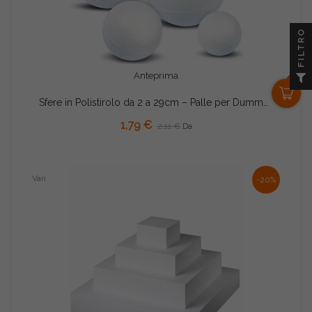
FILTRO
Anteprima
0
Sfere in Polistirolo da 2 a 29cm – Palle per Dummy Cake e Decorazioni Fai‑da‑Te
1,79 €
2,11 €
Da
Vari
-20%