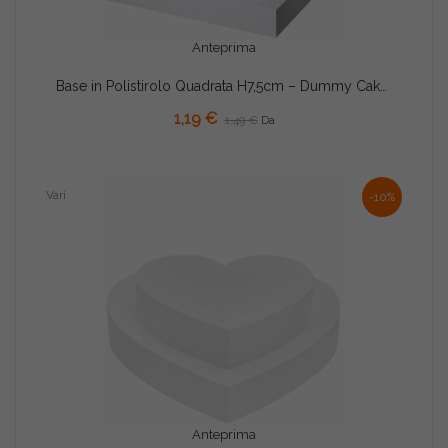
Anteprima
Base in Polistirolo Quadrata H7,5cm – Dummy Cake da 15 a 35cm
1,19 €
1,49 €
Da
Vari
-10%
Anteprima