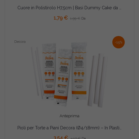
Cuore in Polistirolo H7,5cm | Basi Dummy Cake da 15 a 30cm
1,79 €
1,99 €
Da
Decora
-15%
Anteprima
Pioli per Torte a Piani Decora (Ø4/18mm) – In Plastica per Alimenti (H30cm)
3,54 €
4,17 €
Da