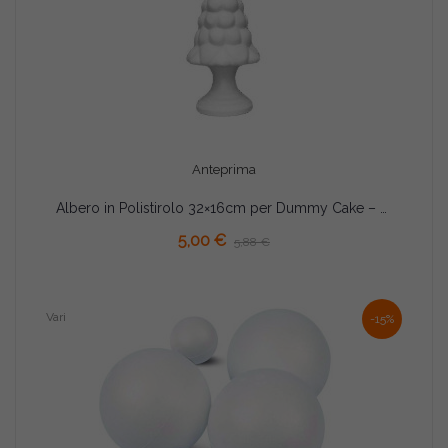
Anteprima
Albero in Polistirolo 32×16cm per Dummy Cake – Forma Albero per Decorazioni e Fai da Te
AGGIUNGI AL CARRELLO
5,00 €
5,88 €
Vari
-15%