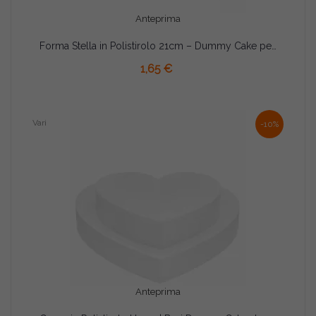
Anteprima
Forma Stella in Polistirolo 21cm – Dummy Cake per Torte, Decorazioni e Fai‑da‑Te
AGGIUNGI AL CARRELLO
1,65 €
Vari
-10%
Anteprima