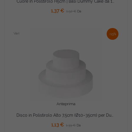
Cuore in Polistirolo H5cm | Basi Dummy Cake da 15 a 30cm
1,37 €
1,52 €
Da
Vari
-15%
Anteprima
Disco in Polistirolo Alto 7,5cm (Ø10–35cm) per Dummy Cake e Torte Scenografiche
1,13 €
1,33 €
Da