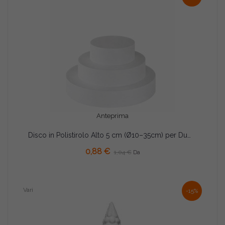
Anteprima
Disco in Polistirolo Alto 5 cm (Ø10–35cm) per Dummy Cake e Torte Scenografiche
AGGIUNGI AL CARRELLO
0,88 €
1,04 €
Da
Vari
-15%