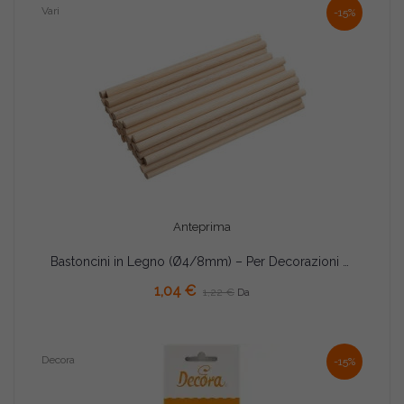
Vari
-15%
Anteprima
Bastoncini in Legno (Ø4/8mm) – Per Decorazioni Fai Da Te
AGGIUNGI AL CARRELLO
1,04 €
1,22 €
Da
Decora
-15%