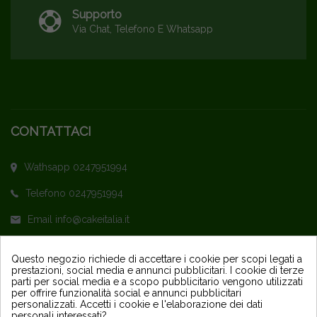
Supporto
Via Chat, Telefono E Whatsapp
CONTATTACI
Wathsapp 0247951994
Telefono 0247951994
Email info@cakeitalia.it
L'assistenza è attiva dal Lunedì al Venerdì
Questo negozio richiede di accettare i cookie per scopi legati a
prestazioni, social media e annunci pubblicitari. I cookie di terze
dalle ore 9,30 alle 14 e dalle 15 alle 18
parti per social media e a scopo pubblicitario vengono utilizzati
per offrire funzionalità social e annunci pubblicitari
personalizzati. Accetti i cookie e l'elaborazione dei dati
personali interessati?