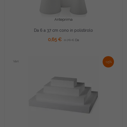
Anteprima
Da 6 a 37 cm cono in polistirolo
0,65 €
0,76 €
Da
Vari
-15%