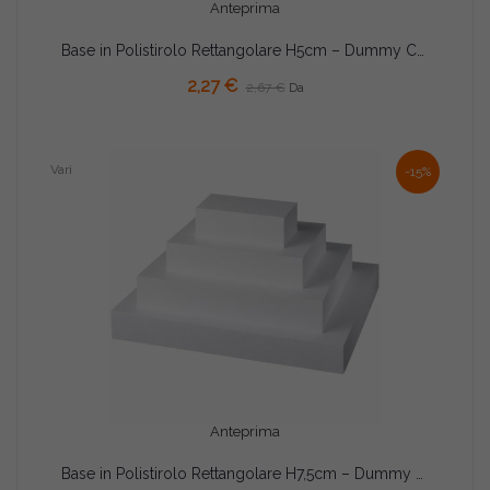
Anteprima
Base in Polistirolo Rettangolare H5cm – Dummy Cake da 30×20 a 45×30cm
AGGIUNGI AL CARRELLO
2,27 €
2,67 €
Da
Vari
-15%
Anteprima
Base in Polistirolo Rettangolare H7,5cm – Dummy Cake da 30×20 a 45×30cm
AGGIUNGI AL CARRELLO