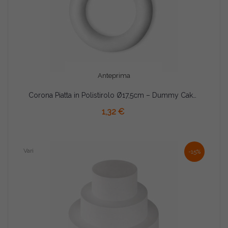
Anteprima
Corona Piatta in Polistirolo Ø17,5cm – Dummy Cake per Torte e Decorazioni
AGGIUNGI AL CARRELLO
1,32 €
Vari
-15%