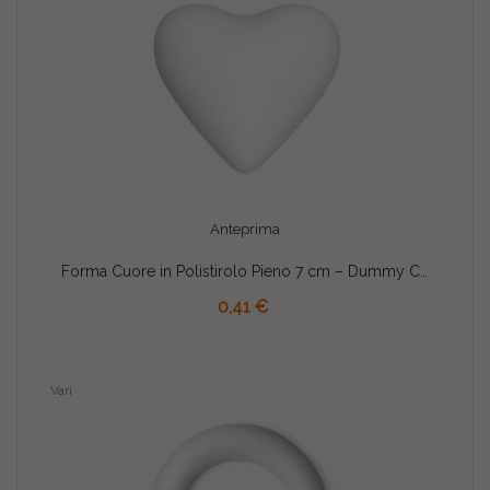
Anteprima
Forma Cuore in Polistirolo Pieno 7 cm – Dummy Cake per Torte, Decorazioni e Fai‑da‑Te
AGGIUNGI AL CARRELLO
0,41 €
Vari