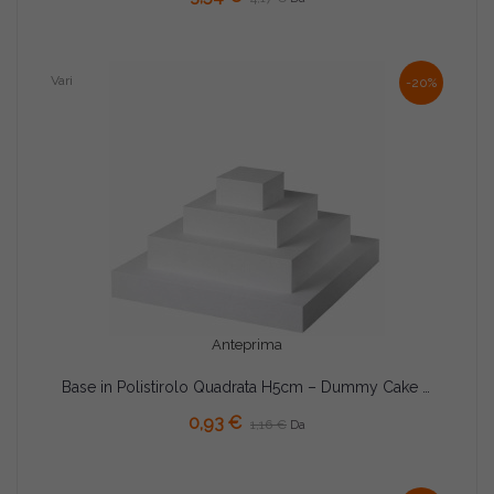
Vari
-20%
Anteprima
Base in Polistirolo Quadrata H5cm – Dummy Cake da 15 a 35cm
0,93 €
1,16 €
Da