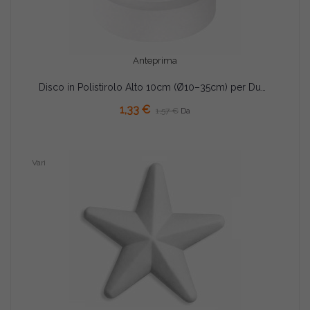
Anteprima
Disco in Polistirolo Alto 10cm (Ø10–35cm) per Dummy Cake e Torte Scenografiche
1,33 €
1,57 €
Da
Vari