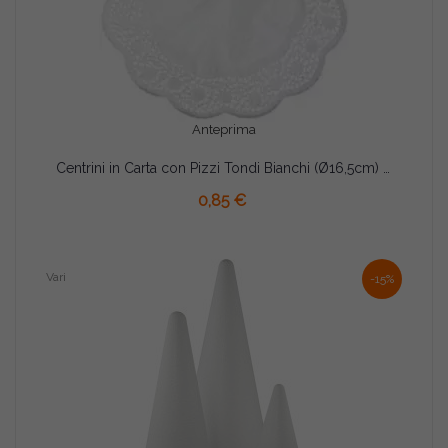
Anteprima
Centrini in Carta con Pizzi Tondi Bianchi (Ø16,5cm) – Per Presentare Dessert Dolci o Salati (24 Pz)
AGGIUNGI AL CARRELLO
0,85 €
Vari
-15%