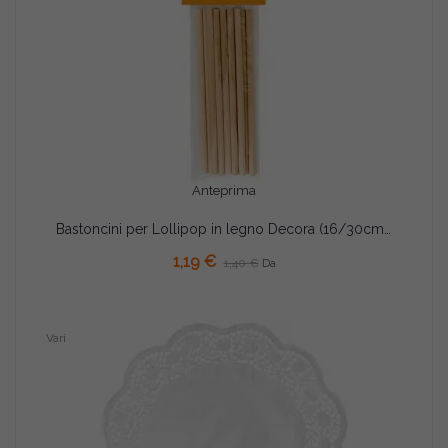
Anteprima
Bastoncini per Lollipop in legno Decora (16/30cm) – Per Gelati, Biscotti o Dolci su Stecco (12 Pz)
AGGIUNGI AL CARRELLO
1,19 €
1,40 €
Da
Vari