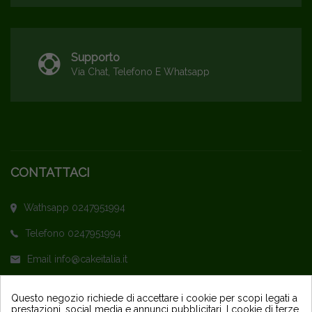
Supporto
Via Chat, Telefono E Whatsapp
CONTATTACI
Wathsapp 0247951994
Telefono 0247951994
Email info@cakeitalia.it
L'assistenza è attiva dal Lunedì al Venerdì
Questo negozio richiede di accettare i cookie per scopi legati a
prestazioni, social media e annunci pubblicitari. I cookie di terze
dalle ore 9,30 alle 14 e dalle 15 alle 18