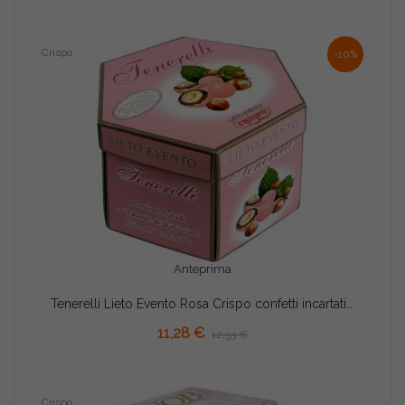
Crispo
-10%
Anteprima
Tenerelli Lieto Evento Rosa Crispo confetti incartati singolarmente in astuccio da 500 g
11,28 €
12,53 €
Crispo