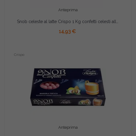
Anteprima
Snob celeste al latte Crispo 1 Kg confetti celesti alla mandorla e cioccolato al latte
AGGIUNGI AL CARRELLO
14,93 €
Crispo
Anteprima