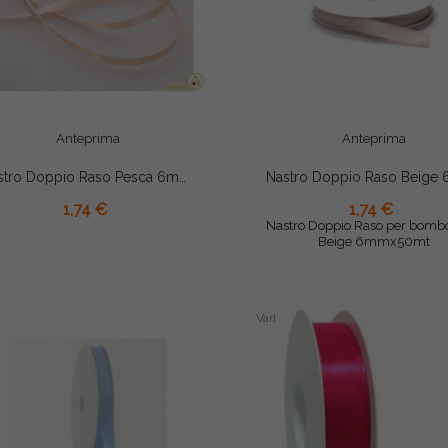
Anteprima
Anteprima
Nastro Doppio Raso Pesca 6mmx50mt
AGGIUNGI AL CARRELLO
1,74 €
1,74 €
AGGIUNGI AL CARRELLO
Nastro Doppio Raso per bomb
Beige 6mmx50mt
Vari