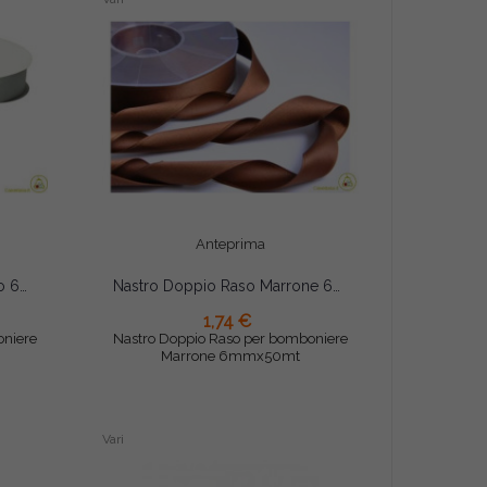
Anteprima
Nastro Doppio Raso Argento 6mmx50mt
Nastro Doppio Raso Marrone 6mmx50mt
1,74 €
AGGIUNGI AL CARRELLO
oniere
Nastro Doppio Raso per bomboniere
Marrone 6mmx50mt
Vari