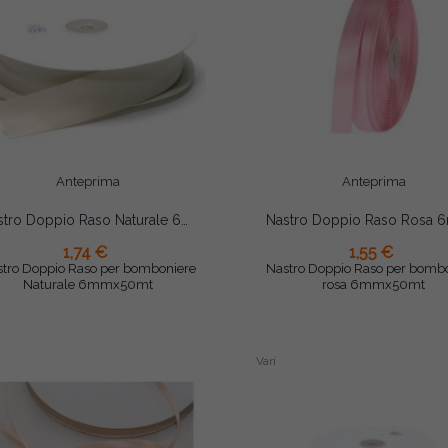
Anteprima
Anteprima
Nastro Doppio Raso Naturale 6mmx50mt
1,74 €
1,55 €
AGGIUNGI AL CARRELLO
AGGIUNGI AL CARRELLO
tro Doppio Raso per bomboniere
Nastro Doppio Raso per bomb
Naturale 6mmx50mt
rosa 6mmx50mt
Vari