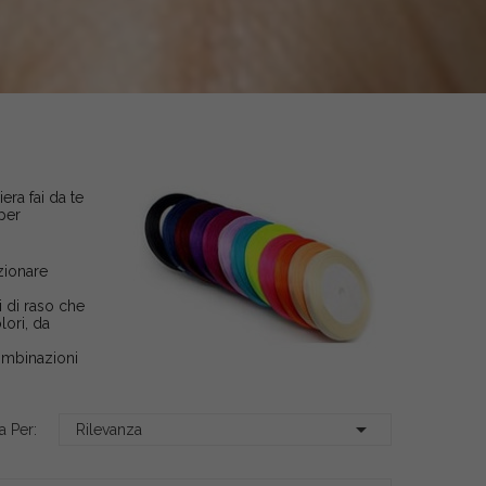
era fai da te
per
ezionare
i di raso che
lori, da
combinazioni

a Per:
Rilevanza