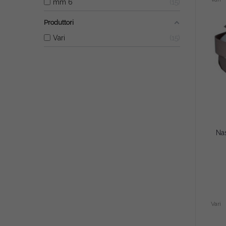
mm 6
15
Produttori
Vari
15
Vari