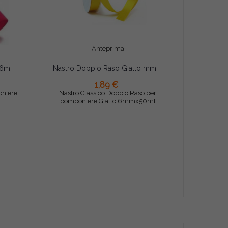
Anteprima
Nastro Doppio Raso Fucsia 6mmx50mt
Nastro Doppio Raso Giallo mm 6 x mt 50
1,89 €
AGGIUNGI AL CARRELLO
oniere
Nastro Classico Doppio Raso per
bomboniere Giallo 6mmx50mt