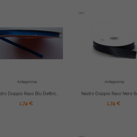
Vari
Anteprima
Anteprima
Nastro Doppio Raso Blu Elettrico 6mmx50mt
AGGIUNGI AL CARRELLO
1,74 €
1,74 €
Vari