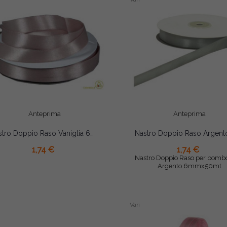
Anteprima
Anteprima
Nastro Doppio Raso Vaniglia 6mmx50mt
AGGIUNGI AL CARRELLO
1,74 €
1,74 €
AGGIUNGI AL CARRELLO
Nastro Doppio Raso per bomb
Argento 6mmx50mt
Vari