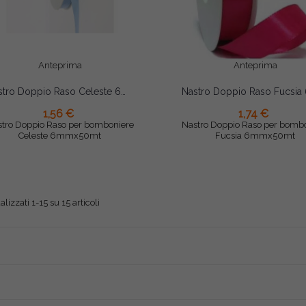
Anteprima
Anteprima
Nastro Doppio Raso Celeste 6mmx50mt
1,56 €
1,74 €
AGGIUNGI AL CARRELLO
AGGIUNGI AL CARRELLO
tro Doppio Raso per bomboniere
Nastro Doppio Raso per bomb
Celeste 6mmx50mt
Fucsia 6mmx50mt
alizzati 1-15 su 15 articoli