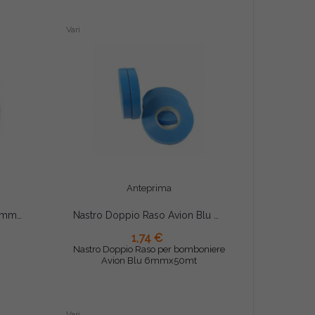
Vari
Anteprima
Nastro Doppio Raso Nero 6mmx50mt
Nastro Doppio Raso Avion Blu 6mmx50mt
1,74 €
AGGIUNGI AL CARRELLO
Nastro Doppio Raso per bomboniere
Avion Blu 6mmx50mt
Vari