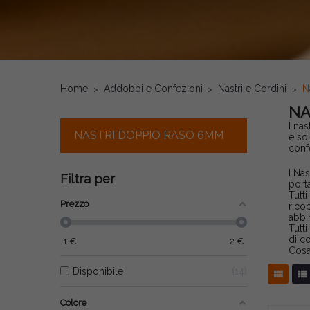
Home
Addobbi e Confezioni
Nastri e Cordini
N
NA
I na
NASTRI DOPPIO RASO 6MM
e so
conf
I Na
Filtra per
porta
Tutt
Prezzo
rico
abbi
Tutti
di c
1
€
2
€
Cosa
Disponibile
14


Colore