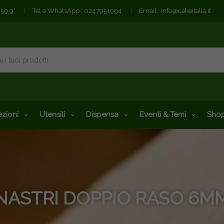
€59,9*
Tel e WhatsApp :
0247951994
Email :
info@cakeitalia.it
zioni
Utensili
Dispensa
Eventi & Temi
Shop
NASTRI DOPPIO RASO 6M