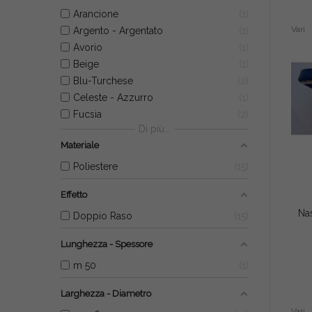
Arancione
1
Vari
Argento - Argentato
1
Avorio
1
Beige
1
Blu-Turchese
2
Celeste - Azzurro
1
Fucsia
2
Di più...
Materiale
Poliestere
15
Effetto
Doppio Raso
15
Lunghezza - Spessore
m 50
1
Larghezza - Diametro
Vari