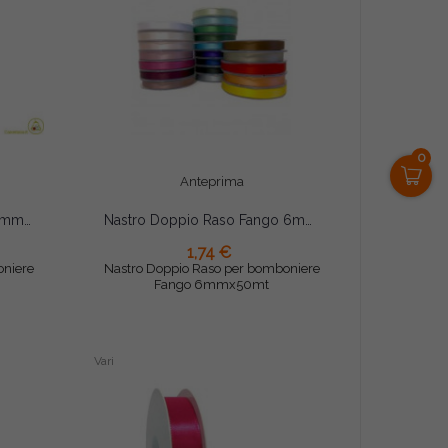
0
Anteprima
Nastro Doppio Raso Rosa 6mmx50mt
Nastro Doppio Raso Fango 6mmx50mt
1,74 €
AGGIUNGI AL CARRELLO
oniere
Nastro Doppio Raso per bomboniere
Fango 6mmx50mt
Vari