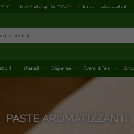
€59,9*
Tel e WhatsApp :
0247951994
Email :
info@cakeitalia.it
zioni
Utensili
Dispensa
Eventi & Temi
Shop
PASTE AROMATIZZANTI