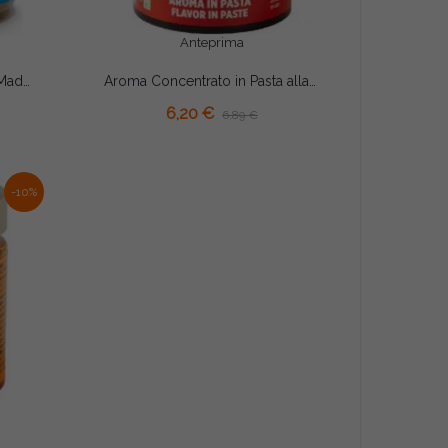
Anteprima
Pasta Croccantino al Rhum Madma 100g – Preparato Aromatizzante Concentrato per Gelati, Creme e Pasticceria
Aroma Concentrato in Pasta alla Fragola Decora 100g – Per Gelati, Creme e Dolci
AGGIUNGI AL CARRELLO
6,20 €
6,89 €
-10%