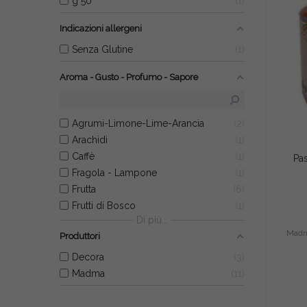
g 50
1
Indicazioni allergeni
Senza Glutine
1
Aroma - Gusto - Profumo - Sapore
Agrumi-Limone-Lime-Arancia
2
Arachidi
1
Caffè
1
Fragola - Lampone
1
Frutta
6
Frutti di Bosco
1
Di più...
Mad
Produttori
Decora
3
Madma
11