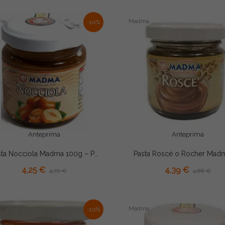
ma
Madma
-10%
Anteprima
Anteprima
Pasta Nocciola Madma 100g – Preparato Aromatizzante Concentrato per Gelati, Creme e Pasticceria
AGGIUNGI AL CARRELLO
AGGIUNGI AL CARRELLO
4,25 €
4,39 €
4,72 €
4,88 €
ma
Madma
-10%