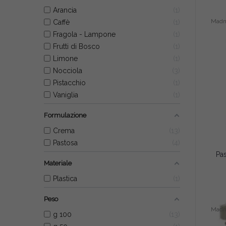
Arancia
1
Mad
Caffè
1
Fragola - Lampone
1
Frutti di Bosco
1
Limone
1
Nocciola
3
Pistacchio
1
Vaniglia
1
Formulazione
Crema
13
Pastosa
4
Materiale
Plastica
1
Peso
Mad
g 100
13