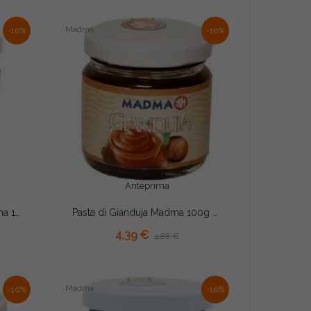
Madma
-10%
-10%
Anteprima
Pasta Roscé o Rocher Madma 100g – Preparato Aromatizzante Concentrato per Gelati, Creme e Pasticceria
Pasta di Gianduja Madma 100g – Preparato Aromatizzante Concentrato per Gelati, Creme e Pasticceria
AGGIUNGI AL CARRELLO
4,39 €
4,88 €
Madma
-10%
-10%