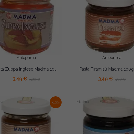
Anteprima
Anteprima
Pasta Zuppa Inglese Madma 100g – Preparato Aromatizzante Concentrato per Gelati, Creme e Pasticceria
AGGIUNGI AL CARRELLO
3,49 €
3,49 €
3,88 €
3,88 €
ma
Madma
-10%