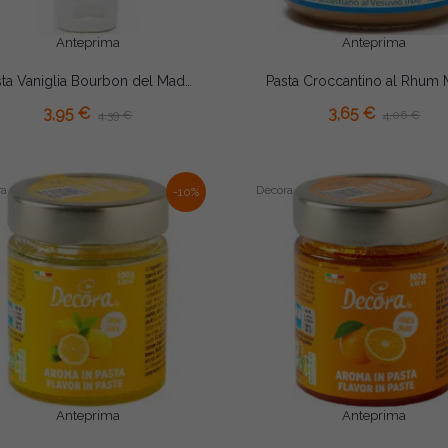
Anteprima
Anteprima
Pasta Vaniglia Bourbon del Madagascar Madma 50g – Estratto Concentrato con Semi per Dolci, Creme e Gelati
3,95 €
3,65 €
4,39 €
4,06 €
ra
Decora
-10%
Anteprima
Anteprima