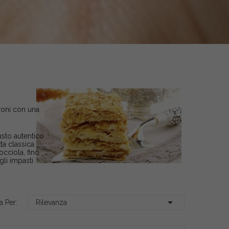
rroni con una
usto autentico
tta classica
occiola, fino
gli impasti

a Per:
Rilevanza