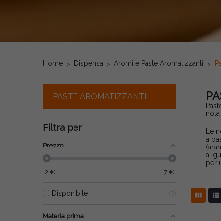
Home
Dispensa
Aromi e Paste Aromatizzanti
Pa
PA
PASTE AROMATIZZANTI
Past
nota
Filtra per
Le n
a bas
Prezzo
(aran
ai gu
per 
2
€
7
€
Disponibile
7


Materia prima