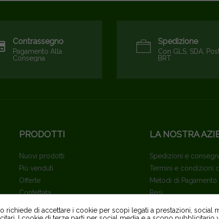
Contrassegno
Spedizione
Pagamento Alla
Con GLS, SDA, Pos
Consegna
BRT
PRODOTTI
LA NOSTRA AZI
Nuovi prodotti
Spedizioni e consegn
Più venduti
Termini e condizioni 
Offerte
Metodi di Pagamento
Confettata
Resi
Privacy - GDPR
richiede di accettare i cookie per scopi legati a prestazioni, social 
Politica sui cookie
itari. I cookie di terze parti per social media e a scopo pubblicitari