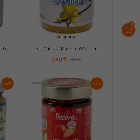
0
Anteprima
Pasta Frutti di Bosco Madma 100g – Preparato Aromatizzante Concentrato per Gelati, Creme e Pasticceria
Pasta Vaniglia Madma 100g – Preparato Aromatizzante Concentrato per Gelati, Creme e Pasticceria
3,49 €
3,88 €
Decora
-10%
-10%