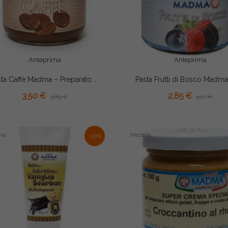
Anteprima
Anteprima
Pasta Caffè Madma – Preparato Aromatizzante Concentrato per Gelati, Creme e Pasticceria
3,50 €
2,85 €
3,89 €
3,17 €
ma
Madma
-10%