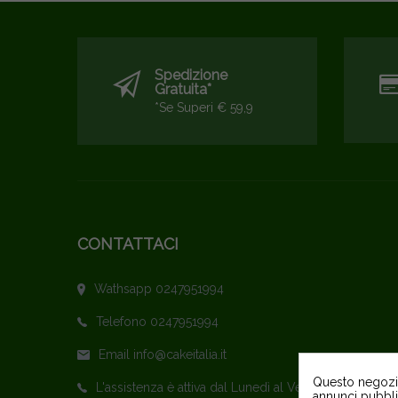
Spedizione
Gratuita*
*se Superi € 59,9
CONTATTACI
Wathsapp 0247951994
Telefono 0247951994
Email info@cakeitalia.it
Questo negozio 
L'assistenza è attiva dal Lunedì al Venerdì
annunci pubblic