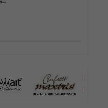
Aroma Concentrato in Pasta all'Arancia Decora 100g – Per Gelati, Creme e Dolci