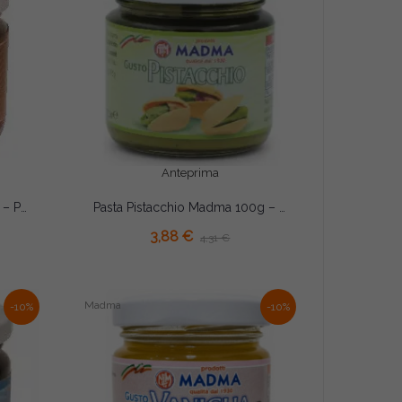
Anteprima
Pasta Tiramisù Madma 100g – Preparato Aromatizzante Concentrato per Gelati, Creme e Pasticceria
Pasta Pistacchio Madma 100g – Preparato Aromatizzante Concentrato per Gelati, Creme e Pasticceria
3,88 €
4,31 €
Madma
-10%
-10%