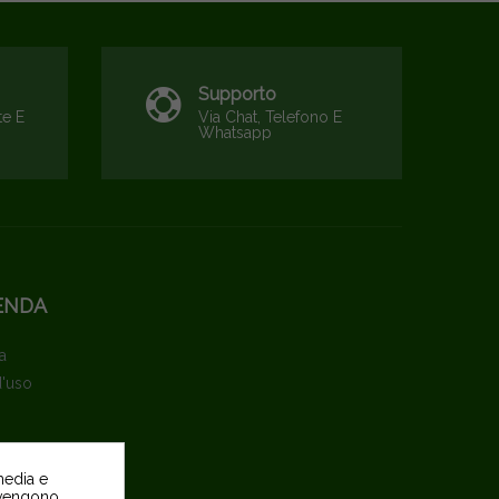
Supporto
te E
Via Chat, Telefono E
Whatsapp
ENDA
a
d'uso
media e
o vengono