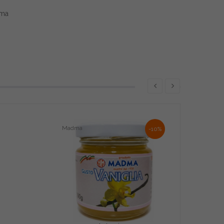
ema
Madma
-10%