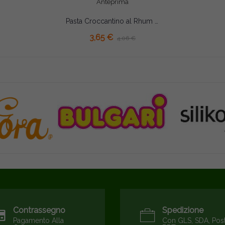
Anteprima
Pasta Croccantino al Rhum Madma 100g – Preparato Aromatizzante Concentrato per Gelati, Creme e Pasticceria
3,65 €
4,06 €
Contrassegno
Spedizione
Pagamento Alla
Con GLS, SDA, Pos