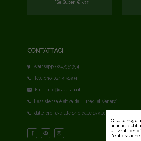
*se Superi € 59,9
CONTATTACI
Wathsapp 0247951994
Telefono 0247951994
Email info@cakeitalia.it
L'assistenza è attiva dal Lunedì al Venerdì
dalle ore 9,30 alle 14 e dalle 15 alle 18
Questo negozio 
annunci pubblic
utilizzati per o
l'elaborazione 