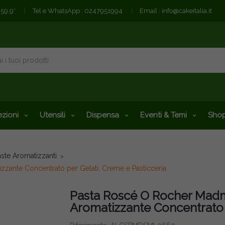
€59,9*
Tel e WhatsApp :
0247951994
Email :
info@cakeitalia.it
zioni
Utensili
Dispensa
Eventi & Temi
Shop
ste Aromatizzanti
zante Concentrato per Gelati, Creme e Pasticceria
Pasta Roscé O Rocher Madm
Aromatizzante Concentrato P