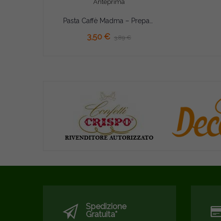
Anteprima
Pasta Caffè Madma – Preparato Aromatizzante Concentrato per Gelati, Creme e Pasticceria
3,50 €
3,89 €
Spedizione
Gratuita*