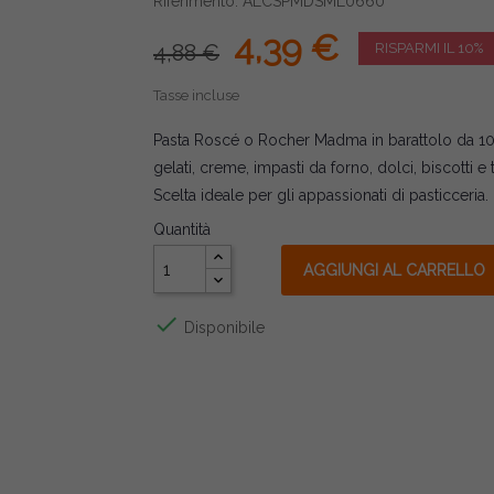
Riferimento: ALCSPMDSML0660
4,39 €
4,88 €
RISPARMI IL 10%
Tasse incluse
Pasta Roscé o Rocher Madma in barattolo da 10
gelati, creme, impasti da forno, dolci, biscotti e 
Scelta ideale per gli appassionati di pasticceria.
Quantità
AGGIUNGI AL CARRELLO

Disponibile