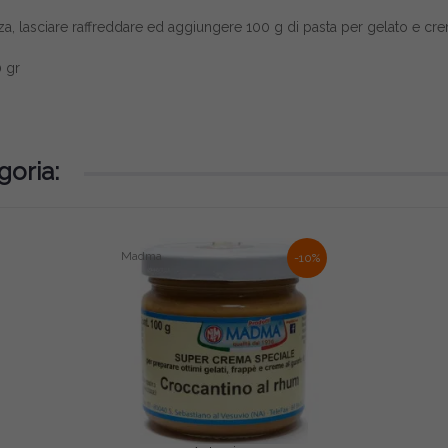
enza, lasciare raffreddare ed aggiungere 100 g di pasta per gelato e cr
0 gr
goria:
Madma
-10%