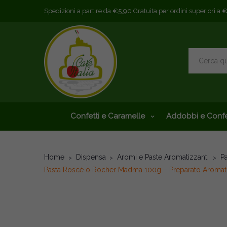
Spedizioni a partire da €5,90 Gratuita per ordini superiori a 
Confetti e Caramelle
Addobbi e Confe
Home
Dispensa
Aromi e Paste Aromatizzanti
Pa
Pasta Roscé o Rocher Madma 100g – Preparato Aromatiz