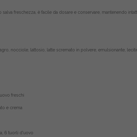
o salva freschezza, è facile da dosare e conservare, mantenendo intatt
o, nocciole, lattosio, latte scremato in polvere, emulsionante, leciti
'uovo freschi
lato e crema
na, 6 tuorli d'uovo