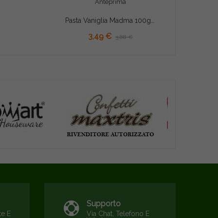
Anteprima
Pasta Vaniglia Madma 100g – Preparato Aromatizzante Concentrato per Gelati, Creme e Pasticceria
3,49 €
3,88 €
Supporto
te E
Via Chat, Telefono E