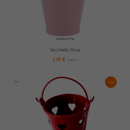
Anteprima
Secchiello Rosa
AGGIUNGI AL CARRELLO
1,18 €
1,39 €
Vari
-15%