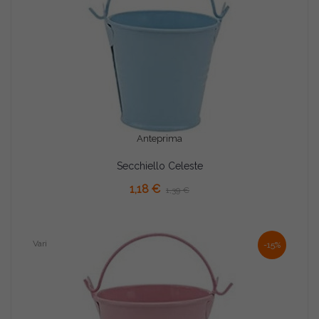
Anteprima
Secchiello Celeste
AGGIUNGI AL CARRELLO
1,18 €
1,39 €
Vari
-15%