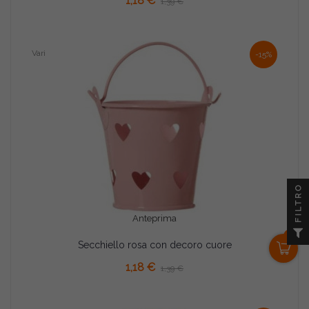
1,18 €
1,39 €
Vari
-15%
FILTRO
Anteprima
0
Secchiello rosa con decoro cuore
AGGIUNGI AL CARRELLO
1,18 €
1,39 €