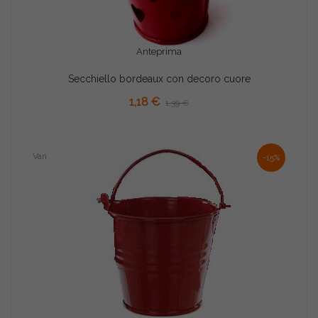
Anteprima
Secchiello bordeaux con decoro cuore
AGGIUNGI AL CARRELLO
1,18 €
1,39 €
Vari
-15%