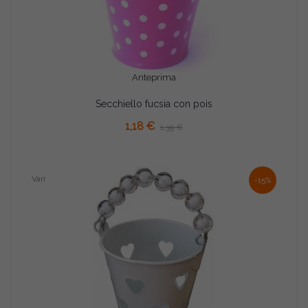
Anteprima
Secchiello fucsia con pois
AGGIUNGI AL CARRELLO
1,18 €
1,39 €
Vari
-15%