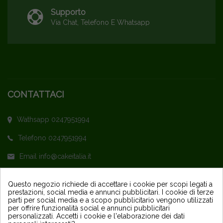
Supporto
Via Chat, Telefono E Whatsapp
CONTATTACI
Wathsapp 0247951994
Telefono 0247951994
Email info@cakeitalia.it
L'assistenza è attiva dal Lunedì al Venerdì
Questo negozio richiede di accettare i cookie per scopi legati a
prestazioni, social media e annunci pubblicitari. I cookie di terze
dalle ore 9,30 alle 14 e dalle 15 alle 18
parti per social media e a scopo pubblicitario vengono utilizzati
per offrire funzionalità social e annunci pubblicitari
personalizzati. Accetti i cookie e l'elaborazione dei dati