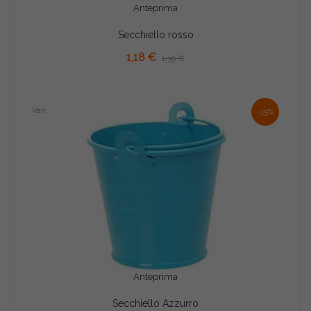
Anteprima
Secchiello rosso
AGGIUNGI AL CARRELLO
1,18 €
1,39 €
Vari
-15%
Anteprima
Secchiello Azzurro