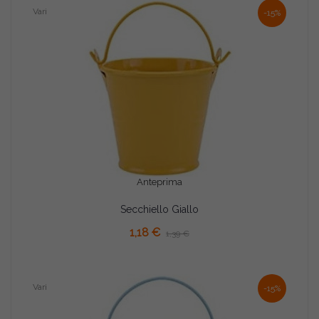
Vari
-15%
Anteprima
Secchiello Giallo
AGGIUNGI AL CARRELLO
1,18 €
1,39 €
Vari
-15%