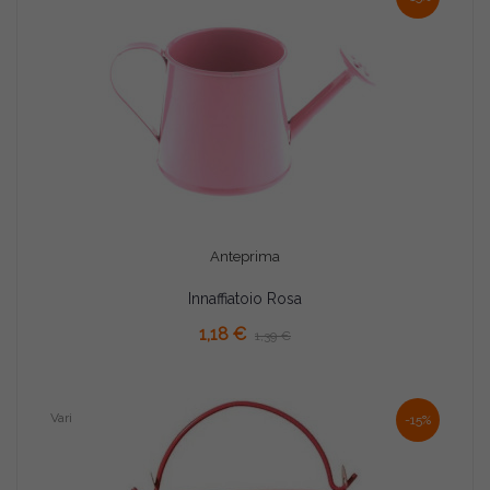
Anteprima
Innaffiatoio Rosa
AGGIUNGI AL CARRELLO
1,18 €
1,39 €
Vari
-15%