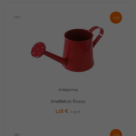
Vari
-15%
Anteprima
Innaffiatoio Rosso
AGGIUNGI AL CARRELLO
1,18 €
1,39 €
Vari
-15%