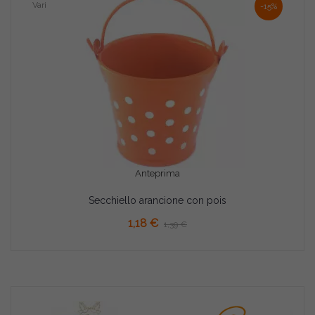
Vari
-15%
Anteprima
Secchiello arancione con pois
AGGIUNGI AL CARRELLO
1,18 €
1,39 €