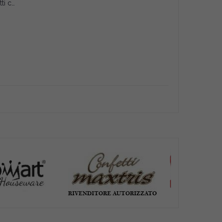
Tubetto provetta portaconfetti con tappo in sughero comunione 12,5cm