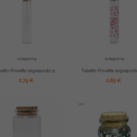
Anteprima
Anteprima
Tubetto Provetta segnaposto portaconfetti cm 12.5
AGGIUNGI AL CARRELLO
AGGIUNGI AL CARRELLO
0,79 €
0,85 €
Vari