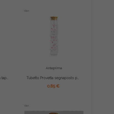
Vari
Anteprima
Barattolino portaconfetti con tappo in sughero cm 4x4x5.5
Tubetto Provetta segnaposto portaconfetti bimba cm 12.5
AGGIUNGI AL CARRELLO
0,85 €
Vari