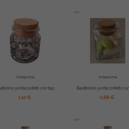
Vari
Anteprima
Anteprima
Barattolino portaconfetti con tappo in sughero laurea bianco cm 4.5x4.5
AGGIUNGI AL CARRELLO
AGGIUNGI AL CARRELLO
1,10 €
0,88 €
Vari