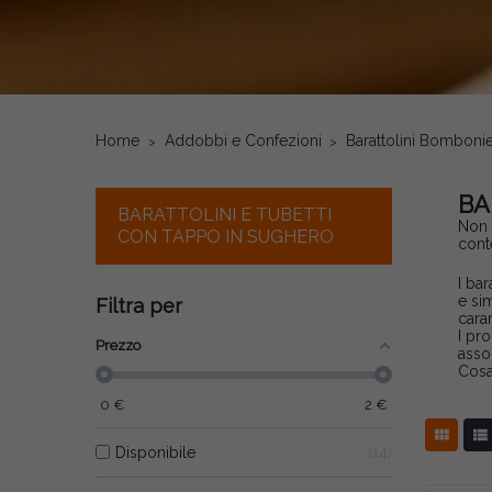
Home
Addobbi e Confezioni
Barattolini Bomboni
BA
BARATTOLINI E TUBETTI
Non 
CON TAPPO IN SUGHERO
cont
I bar
e si
Filtra per
cara
I pr
Prezzo
asso
Cosa
0
€
2
€


Disponibile
14