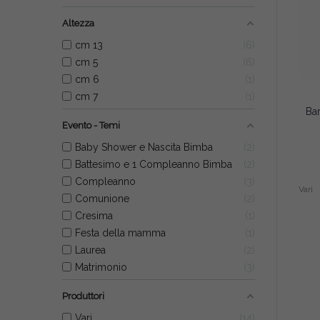
Altezza
cm 13
6
cm 5
6
cm 6
1
cm 7
1
Evento - Temi
Baby Shower e Nascita Bimba
2
Battesimo e 1 Compleanno Bimba
2
Compleanno
3
Vari
Comunione
2
Cresima
1
Festa della mamma
1
Laurea
2
Matrimonio
3
Produttori
Vari
14