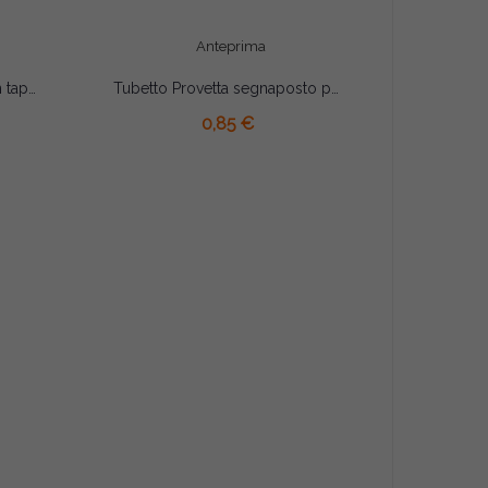
Anteprima
Barattolino portaconfetti con tappo in sughero 18 Compleanno Rosso cm 4.5x4.5
Tubetto Provetta segnaposto portaconfetti pois rosa cm 12.5
AGGIUNGI AL CARRELLO
0,85 €