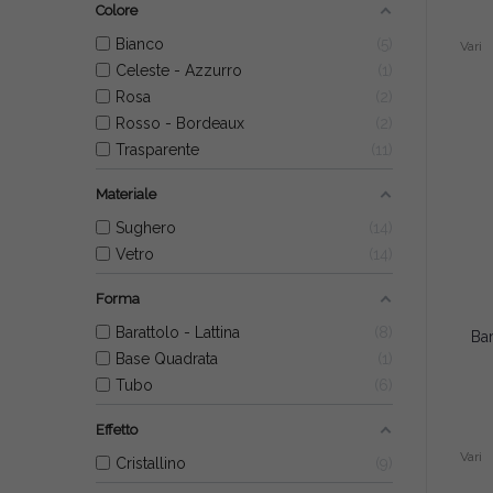
Colore
Bianco
5
Vari
Celeste - Azzurro
1
Rosa
2
Rosso - Bordeaux
2
Trasparente
11
Materiale
Sughero
14
Vetro
14
Forma
Barattolo - Lattina
8
Base Quadrata
1
Tubo
6
Effetto
Vari
Cristallino
9