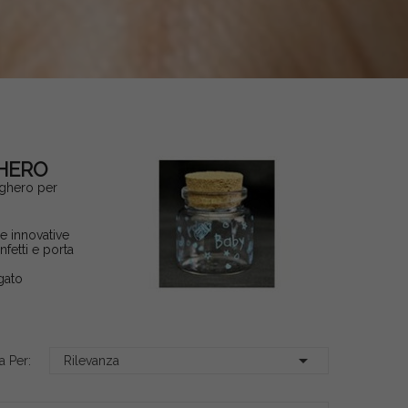
GHERO
ughero per
re innovative
fetti e porta
egato

a Per:
Rilevanza