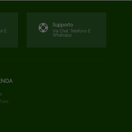
Supporto
te E
Via Chat, Telefono E
Whatsapp
ENDA
a
d'uso