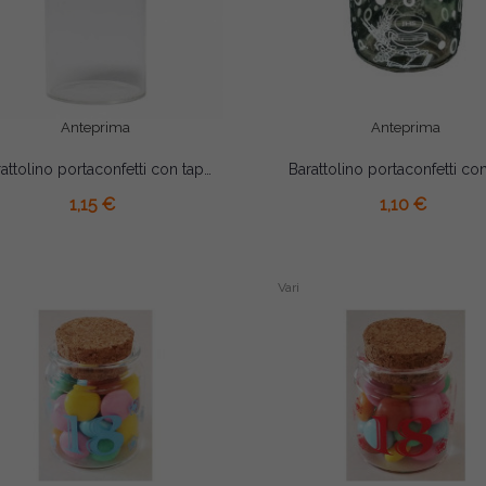
Anteprima
Anteprima
Barattolino portaconfetti con tappo in sughero cm 4.5x7
AGGIUNGI AL CARRELLO
AGGIUNGI AL CARRELLO
1,15 €
1,10 €
Vari