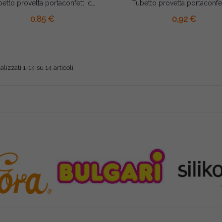
Tubetto provetta portaconfetti con tappo in sughero matrimonio cm 12,5
AGGIUNGI AL CARRELLO
AGGIUNGI AL CARRELLO
0,85 €
0,92 €
alizzati 1-14 su 14 articoli