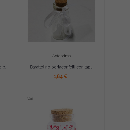
Anteprima
Tubetto Provetta segnaposto portaconfetti laurea cm 12.5
Barattolino portaconfetti con tappo in sughero matrimonio cm5x2 con nastrino pz6
AGGIUNGI AL CARRELLO
1,84 €
Vari