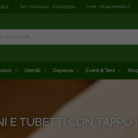
€59,9*
Tel e WhatsApp :
0247951994
Email :
info@cakeitalia.it
zioni
Utensili
Dispensa
Eventi & Temi
Shop
I E TUBETTI CON TAPPO