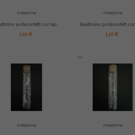
Anteprima
Anteprima
Barattolino portaconfetti con tappo in sughero 18 Compleanno Celeste cm 4.5x4.5
AGGIUNGI AL CARRELLO
AGGIUNGI AL CARRELLO
1,10 €
1,10 €
Vari
Anteprima
Anteprima