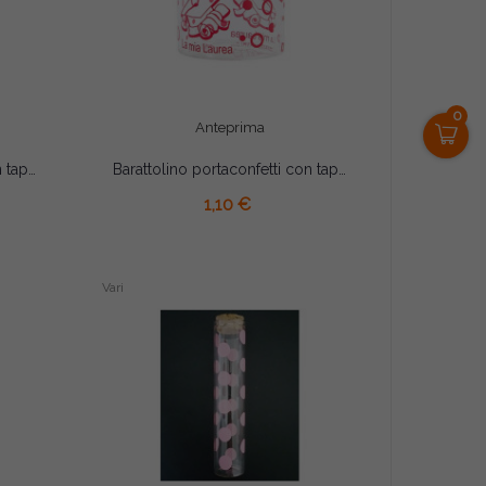
0
Anteprima
Barattolino portaconfetti con tappo in sughero comunione cm 4.5x4.5
Barattolino portaconfetti con tappo in sughero laurea cm 4.5x4.5
AGGIUNGI AL CARRELLO
1,10 €
Vari