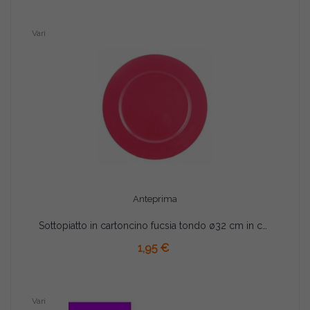
Vari
Anteprima
Sottopiatto in cartoncino fucsia tondo ø32 cm in confezione da 2 pz
AGGIUNGI AL CARRELLO
1,95 €
Vari