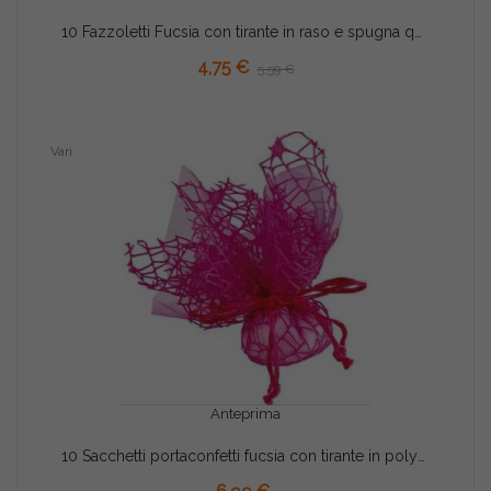
10 Fazzoletti Fucsia con tirante in raso e spugna quadrati
AGGIUNGI AL CARRELLO
4,75 €
5,59 €
Vari
Anteprima
10 Sacchetti portaconfetti fucsia con tirante in polycotton e velo di fata tondi diametro 24 cm
AGGIUNGI AL CARRELLO