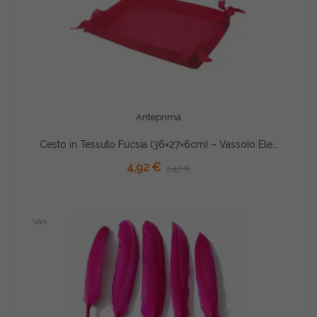
Anteprima
Cesto in Tessuto Fucsia (36×27×6cm) – Vassoio Elegante per Confezioni Regalo e Bomboniere
AGGIUNGI AL CARRELLO
4,92 €
5,47 €
Vari