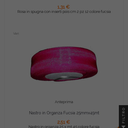
AGGIUNGI AL CARRELLO
1,31 €
Rosa in spugna con inserti pois cm 2 pz 12 colore fucsia
Vari
Anteprima
FILTRO
Nastro in Organza Fucsia 25mmx45mt
AGGIUNGI AL CARRELLO
2,51 €
Nastro in organza 25 x mt 45 colore fucsia