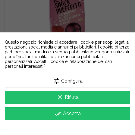
Questo negozio richiede di accettare i cookie per scopi legati a
prestazioni, social media e annunci pubblicitari. I cookie di terze
parti per social media e a scopo pubblicitario vengono utilizzati
Anteprima
per offrire funzionalità social e annunci pubblicitari
personalizzati. Accetti i cookie e l'elaborazione dei dati
personali interessati?
Sacchetto Maxtris Yogurt ai Frutti di Bosco confetti fucsia g 150
AGGIUNGI AL CARRELLO
3,90 €
4,10 €
tune
Configura
clear
Rifiuta
Vari
-15%
done_all
Accetta
group_work
Cookie