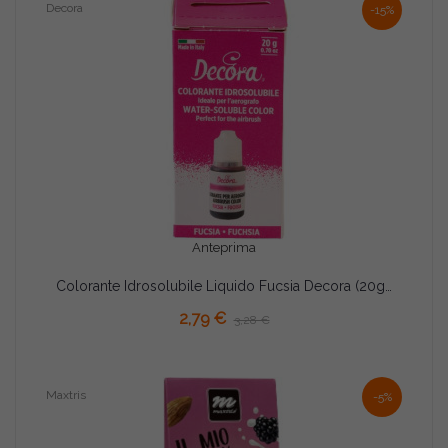
Decora
-15%
Anteprima
Colorante Idrosolubile Liquido Fucsia Decora (20g) – Ideale per l'Uso con Aerografo
AGGIUNGI AL CARRELLO
2,79 €
3,28 €
Maxtris
-5%