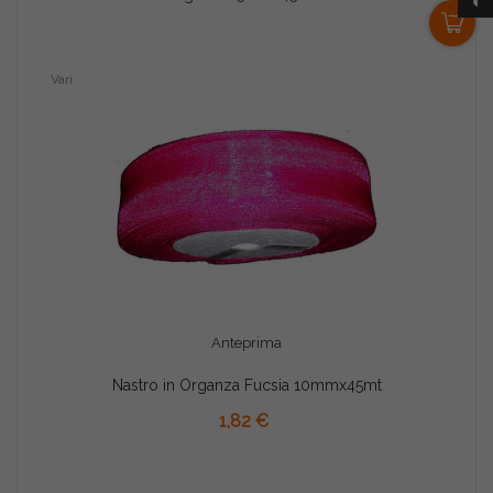
0
Vari
Anteprima
Nastro in Organza Fucsia 10mmx45mt
AGGIUNGI AL CARRELLO
1,82 €