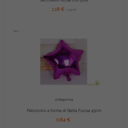
Secchiello fucsia con pois
AGGIUNGI AL CARRELLO
1,18 €
1,39 €
Vari
Anteprima
Palloncino a forma di Stella Fucsia 45cm
AGGIUNGI AL CARRELLO
0,84 €