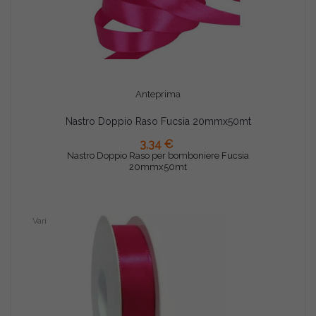
Anteprima
Nastro Doppio Raso Fucsia 20mmx50mt
3,34 €
AGGIUNGI AL CARRELLO
Nastro Doppio Raso per bomboniere Fucsia
20mmx50mt
Vari