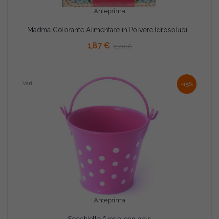
Anteprima
Madma Colorante Alimentare in Polvere Idrosolubile Fucsia (5g) – per Impasti e Creme
1,87 €
2,20 €
Vari
-15%
Anteprima