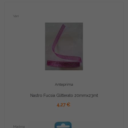
Vari
Anteprima
Nastro Fucsia Glitterato 20mmx23mt
AGGIUNGI AL CARRELLO
4,27 €
Madma