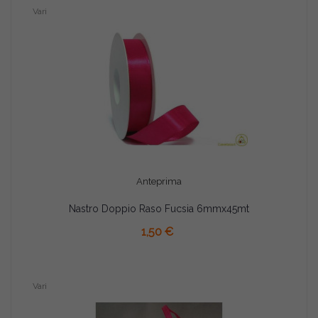
Vari
Anteprima
Nastro Doppio Raso Fucsia 6mmx45mt
AGGIUNGI AL CARRELLO
1,50 €
Vari