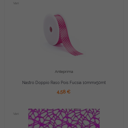
Vari
Anteprima
Nastro Doppio Raso Pois Fucsia 10mmx50mt
AGGIUNGI AL CARRELLO
4,58 €
Vari