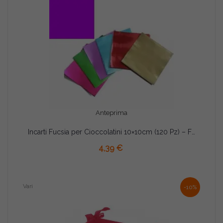
Anteprima
Incarti Fucsia per Cioccolatini 10×10cm (120 Pz) – Formatelli in Alluminio (Non Accoppiati)
AGGIUNGI AL CARRELLO
4,39 €
Vari
-10%