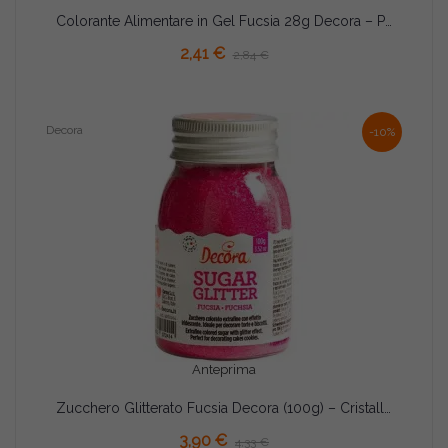
Colorante Alimentare in Gel Fucsia 28g Decora – Professionale per Creme e Pasta di Zucchero
AGGIUNGI AL CARRELLO
2,41 €
2,84 €
Decora
-10%
Anteprima
Zucchero Glitterato Fucsia Decora (100g) – Cristalli, Extra-Fini, Brillanti per Torte, Biscotti e Cupcake
AGGIUNGI AL CARRELLO
3,90 €
4,33 €