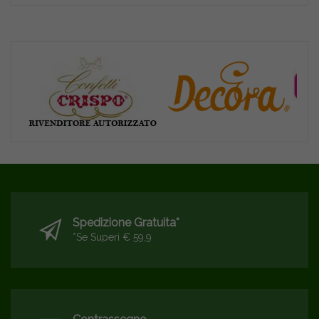
Spedizione Gratuita*
*se Superi € 59,9