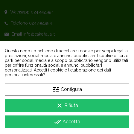
Wathsapp 0247951994
Telefono 0247951994
Email info@cakeitalia.it
L'assistenza è attiva dal Lunedì al Venerdì
Questo negozio richiede di accettare i cookie per scopi legati a
prestazioni, social media e annunci pubblicitari. I cookie di terze
dalle ore 9,30 alle 14 e dalle 15 alle 18
parti per social media e a scopo pubblicitario vengono utilizzati
per offrire funzionalità social e annunci pubblicitari
personalizzati. Accetti i cookie e l'elaborazione dei dati
personali interessati?
tune
Configura
PRODOTTI
keyboard_arrow_down
clear
Rifiuta
LA NOSTRA AZIENDA
keyboard_arrow_down
done_all
Accetta
Copyright 2025 - Sapori Party e Design Srls - P IVA