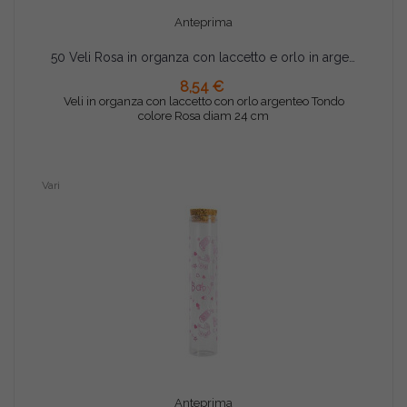
Anteprima
50 Veli Rosa in organza con laccetto e orlo in argento tondi da 24 cm
8,54 €
AGGIUNGI AL CARRELLO
Veli in organza con laccetto con orlo argenteo Tondo
colore Rosa diam 24 cm
Vari
Anteprima