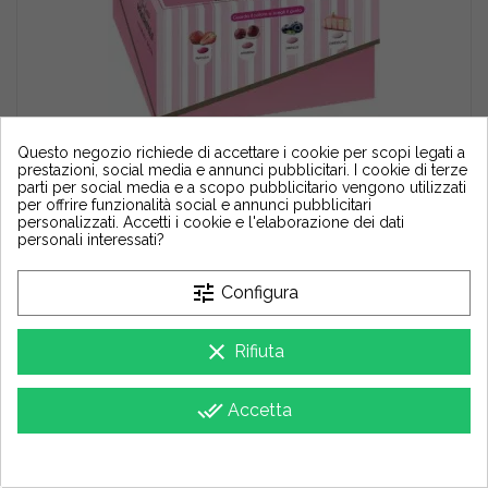
Anteprima
Questo negozio richiede di accettare i cookie per scopi legati a
prestazioni, social media e annunci pubblicitari. I cookie di terze
parti per social media e a scopo pubblicitario vengono utilizzati
Vassoio Maxtris Sfumati Rosa confetti rosa sfumati 500 g
per offrire funzionalità social e annunci pubblicitari
personalizzati. Accetti i cookie e l'elaborazione dei dati
13,63 €
15,14 €
personali interessati?
tune
Configura
Maxtris
clear
Rifiuta
done_all
Accetta
group_work
Cookie