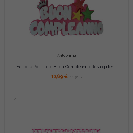
Anteprima
Festone Polistirolo Buon Compleanno Rosa glitterato con Stelle 37x20x5cm
AGGIUNGI AL CARRELLO
12,89 €
14,32 €
Vari