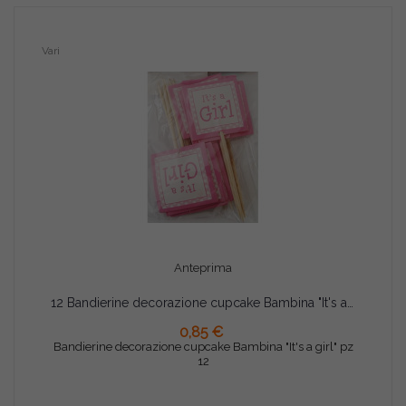
Vari
Anteprima
12 Bandierine decorazione cupcake Bambina "It's a girl"
0,85 €
AGGIUNGI AL CARRELLO
Bandierine decorazione cupcake Bambina "It's a girl" pz
12