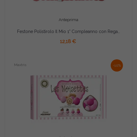
Anteprima
Festone Polistirolo Il Mio 1° Compleanno con Regalo Rosa glitterato 39x23x5cm
AGGIUNGI AL CARRELLO
12,18 €
Maxtris
-10%