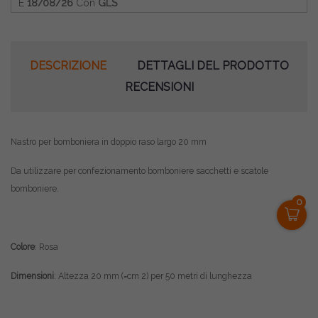
E
18/08/26
Con
GLS
DESCRIZIONE
DETTAGLI DEL PRODOTTO
RECENSIONI
Nastro per bomboniera in doppio raso largo 20 mm
Da utilizzare per confezionamento bomboniere sacchetti e scatole
bomboniere.
0
Colore
: Rosa
Dimensioni
: Altezza 20 mm (=cm 2) per 50 metri di lunghezza