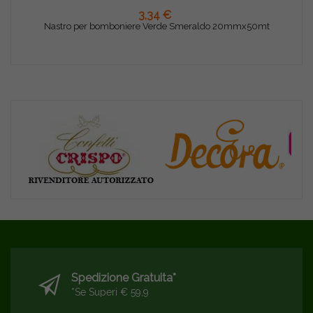
AGGIUNGI AL CARRELLO
3,34 €
Nastro per bomboniere Verde Smeraldo 20mmx50mt
Spedizione Gratuita*
*se Superi € 59,9