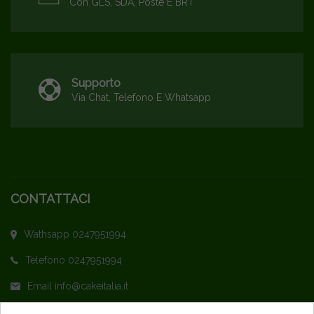
Con GLS, SDA, Poste E BRT
Supporto
Via Chat, Telefono E Whatsapp
CONTATTACI
Wathsapp 0247951994
Telefono 0247951994
Email info@cakeitalia.it
L'assistenza è attiva dal Lunedì al Venerdì