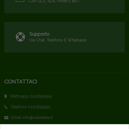
Con GLS, SDA, Poste E BRT
Supporto
Via Chat, Telefono E Whatsapp
CONTATTACI
Wathsapp 0247951994
Telefono 0247951994
Email info@cakeitalia.it
L'assistenza è attiva dal Lunedì al Venerdì