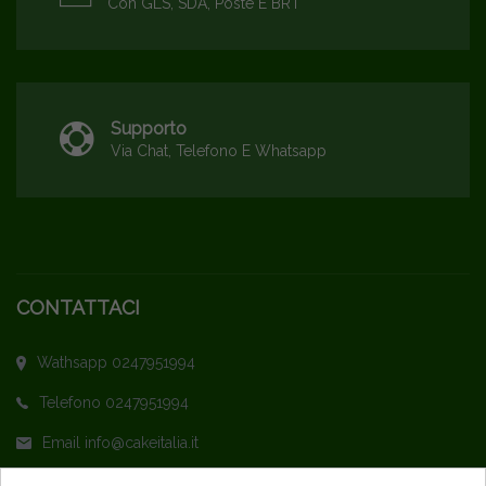
Con GLS, SDA, Poste E BRT
Supporto
Via Chat, Telefono E Whatsapp
CONTATTACI
Wathsapp 0247951994
Telefono 0247951994
Email info@cakeitalia.it
L'assistenza è attiva dal Lunedì al Venerdì