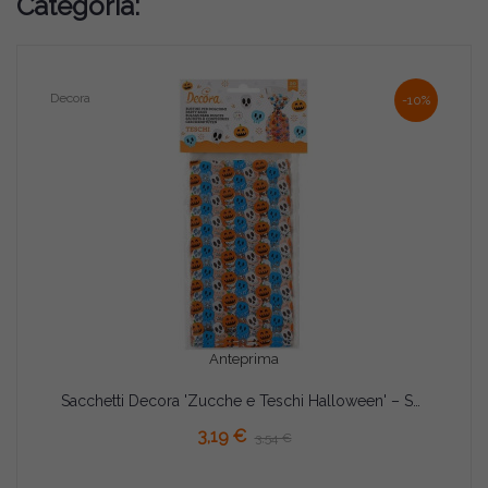
Categoria:
Decora
-10%
Anteprima
Sacchetti Decora 'Zucche e Teschi Halloween' – Set 20 Bustine con Fondo a Soffietto 12,5×H24cm per Biscotti e Caramelle
AGGIUNGI AL CARRELLO
3,19 €
3,54 €