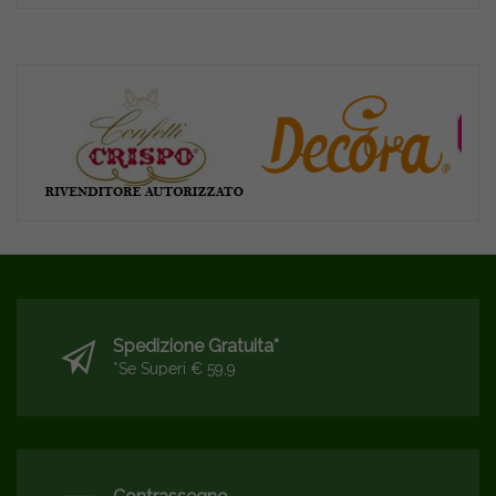
Spedizione Gratuita*
*se Superi € 59,9