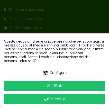
Wathsapp 0247951994
Telefono 0247951994
Email info@cakeitalia.it
L'assistenza è attiva dal Lunedì al Venerdì
Questo negozio richiede di accettare i cookie per scopi legati a
prestazioni, social media e annunci pubblicitari. I cookie di terze
dalle ore 9,30 alle 14 e dalle 15 alle 18
parti per social media e a scopo pubblicitario vengono utilizzati
per offrire funzionalità social e annunci pubblicitari
personalizzati. Accetti i cookie e l'elaborazione dei dati
personali interessati?
tune
Configura
PRODOTTI
keyboard_arrow_down
clear
Rifiuta
LA NOSTRA AZIENDA
keyboard_arrow_down
done_all
Accetta
Copyright 2025 - Sapori Party e Design Srls - P IVA