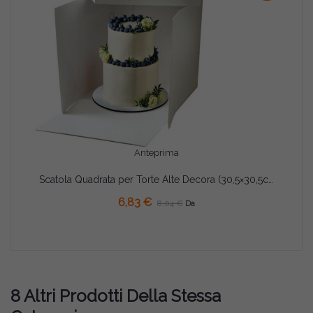
Anteprima
Scatola Quadrata per Torte Alte Decora (30,5×30,5cm) – Con Coperchio H25cm / H30cm
AGGIUNGI AL CARRELLO
6,83 €
8,04 €
Da
8 Altri Prodotti Della Stessa