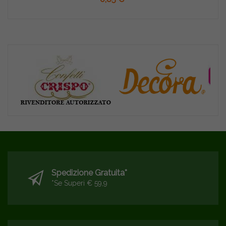
Spedizione Gratuita*
*se Superi € 59,9