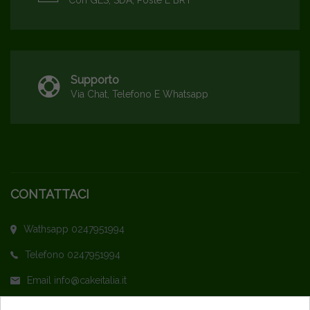
Con GLS, SDA, Poste E BRT
Supporto
Via Chat, Telefono E Whatsapp
CONTATTACI
Wathsapp 0247951994
Telefono 0247951994
Email info@cakeitalia.it
L'assistenza è attiva dal Lunedì al Venerdì