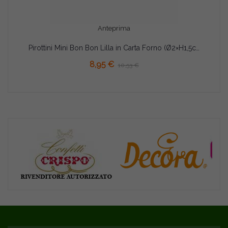
Anteprima
Pirottini Mini Bon Bon Lilla in Carta Forno (Ø2×H1,5cm) – Per Dolcetti e Confetti (1000 Pz)
AGGIUNGI AL CARRELLO
8,95 €
10,53 €