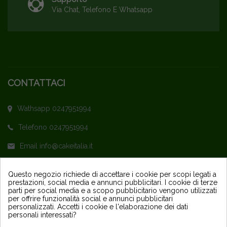
Via Chat, Telefono E Whatsapp
CONTATTACI
Wathsapp 0247951994
Telefono 0247951994
Email info@cakeitalia.it
L'assistenza è attiva dal Lunedì al Venerdì
Questo negozio richiede di accettare i cookie per scopi legati a
prestazioni, social media e annunci pubblicitari. I cookie di terze
dalle ore 9,30 alle 14 e dalle 15 alle 18
parti per social media e a scopo pubblicitario vengono utilizzati
per offrire funzionalità social e annunci pubblicitari
personalizzati. Accetti i cookie e l'elaborazione dei dati
personali interessati?