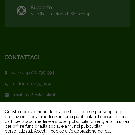
Supporto
Via Chat, Telefono E Whatsapp
CONTATTACI
Wathsapp 0247951994
Telefono 0247951994
Email info@cakeitalia.it
L'assistenza è attiva dal Lunedì al Venerdì
Questo negozio richiede di accettare i cookie per scopi legati a
prestazioni, social media e annunci pubblicitari. I cookie di terze
dalle ore 9,30 alle 14 e dalle 15 alle 18
parti per social media e a scopo pubblicitario vengono utilizzati
per offrire funzionalità social e annunci pubblicitari
personalizzati. Accetti i cookie e l'elaborazione dei dati