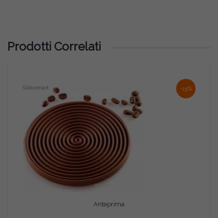
Prodotti Correlati
Silikomart
Sili
-15%
Anteprima