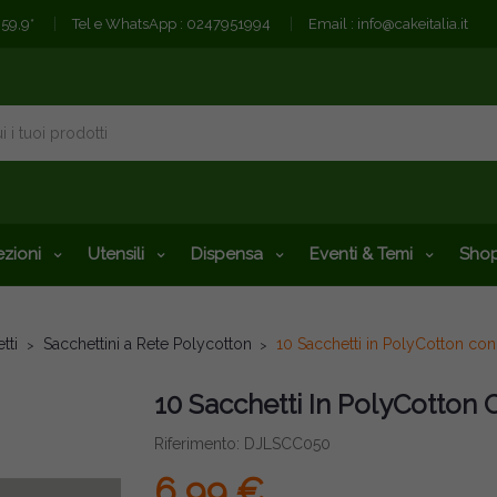
€59,9*
Tel e WhatsApp :
0247951994
Email :
info@cakeitalia.it
zioni
Utensili
Dispensa
Eventi & Temi
Shop
tti
Sacchettini a Rete Polycotton
10 Sacchetti in PolyCotton con 
10 Sacchetti In PolyCotton 
Riferimento: DJLSCC050
6,99 €