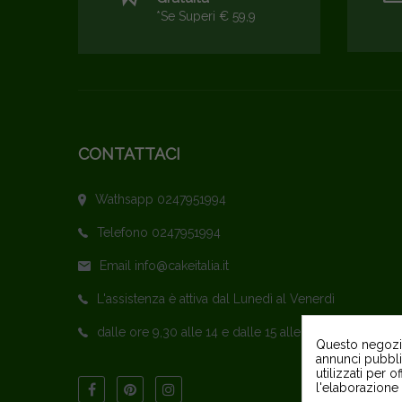
*se Superi € 59,9
CONTATTACI
Wathsapp 0247951994
Telefono 0247951994
Email info@cakeitalia.it
L'assistenza è attiva dal Lunedì al Venerdì
dalle ore 9,30 alle 14 e dalle 15 alle 18
Questo negozio 
annunci pubblic
utilizzati per o
l'elaborazione 