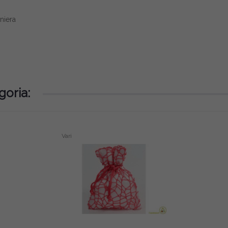
niera
goria:
Vari