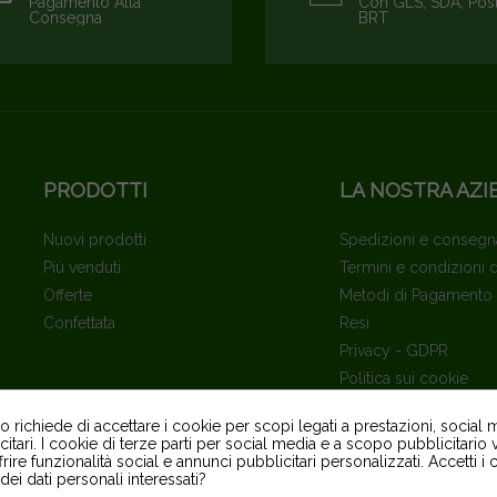
Pagamento Alla
Con GLS, SDA, Pos
Consegna
BRT
PRODOTTI
LA NOSTRA AZI
Nuovi prodotti
Spedizioni e consegn
Più venduti
Termini e condizioni 
Offerte
Metodi di Pagamento
Confettata
Resi
Privacy - GDPR
Politica sui cookie
Contattaci
richiede di accettare i cookie per scopi legati a prestazioni, social 
Mappa Del Sito
itari. I cookie di terze parti per social media e a scopo pubblicitari
Tracciatura Ordine Os
ffrire funzionalità social e annunci pubblicitari personalizzati. Accetti i
dei dati personali interessati?