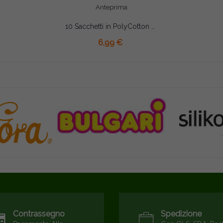
Anteprima
10 Sacchetti in PolyCotton con tirante 12,5 x 09,5 cm Rosso
AGGIUNGI AL CARRELLO
6,99 €
Contrassegno
Spedizione