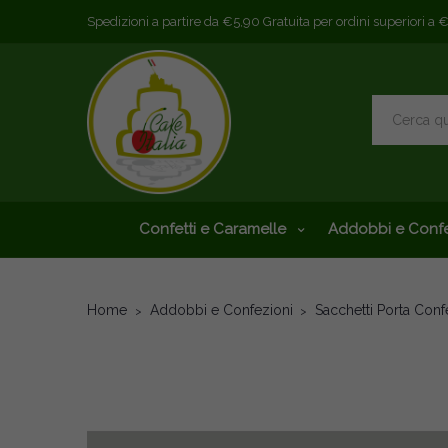
Spedizioni a partire da €5,90 Gratuita per ordini superiori a 
Confetti e Caramelle
Addobbi e Confe
Home
Addobbi e Confezioni
Sacchetti Porta Confe