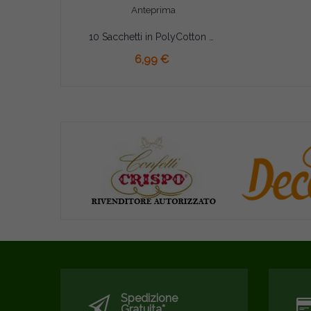
Anteprima
10 Sacchetti in PolyCotton con tirante 12,5 x 9,5 cm Avorio
AGGIUNGI AL CARRELLO
6,99 €
Spedizione
Gratuita*