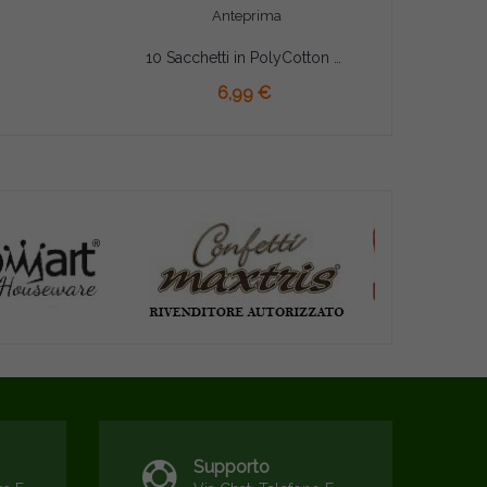
Anteprima
10 Sacchetti in PolyCotton con tirante 12,5x9,5 Cielo
AGGIUNGI AL CARRELLO
6,99 €
Supporto