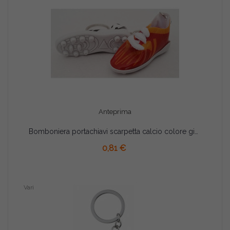
Anteprima
Bomboniera portachiavi scarpetta calcio colore giallorosso
AGGIUNGI AL CARRELLO
0,81 €
Vari