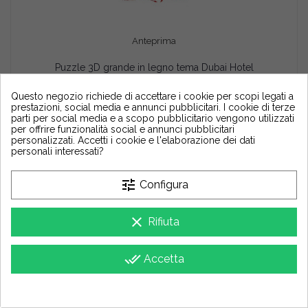
Anteprima
Puzzle 3D grande in legno tema Dubai Hotel
AGGIUNGI AL CARRELLO
3,95 €
Questo negozio richiede di accettare i cookie per scopi legati a
Puzzle 3D grande in legno tema Dubai Hotel
prestazioni, social media e annunci pubblicitari. I cookie di terze
parti per social media e a scopo pubblicitario vengono utilizzati
per offrire funzionalità social e annunci pubblicitari
personalizzati. Accetti i cookie e l'elaborazione dei dati
personali interessati?
-10%
tune
Configura
clear
Rifiuta
done_all
Accetta
group_work
Cookie