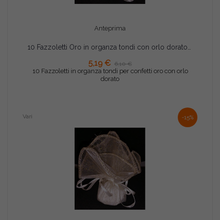
Anteprima
10 Fazzoletti Oro in organza tondi con orlo dorato per confetti
5,19 €
6,10 €
AGGIUNGI AL CARRELLO
10 Fazzoletti in organza tondi per confetti oro con orlo
dorato
Vari
-15%