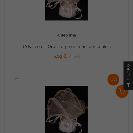
Anteprima
10 Fazzoletti Oro in organza tondi per confetti
AGGIUNGI AL CARRELLO
5,19 €
6,10 €
FILTRO
Vari
-15%
0