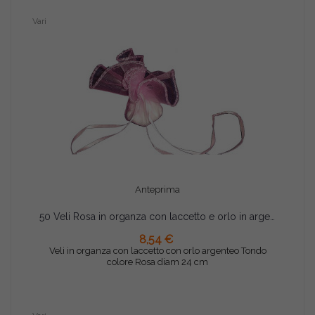
Vari
Anteprima
50 Veli Rosa in organza con laccetto e orlo in argento tondi da 24 cm
8,54 €
AGGIUNGI AL CARRELLO
Veli in organza con laccetto con orlo argenteo Tondo
colore Rosa diam 24 cm