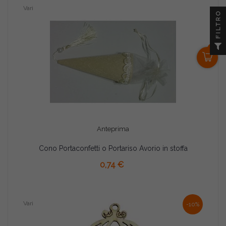
Vari
FILTRO
0
Anteprima
Cono Portaconfetti o Portariso Avorio in stoffa
AGGIUNGI AL CARRELLO
0,74 €
Vari
-10%