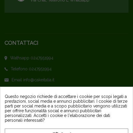
Via Chat, Telefono E Whatsapp
CONTATTACI
Wathsapp 0247951994
Telefono 0247951994
Email info@cakeitalia.it
L'assistenza è attiva dal Lunedì al Venerdì
Questo negozio richiede di accettare i cookie per scopi legati a
prestazioni, social media e annunci pubblicitari. I cookie di terze
dalle ore 9,30 alle 14 e dalle 15 alle 18
parti per social media e a scopo pubblicitario vengono utilizzati
per offrire funzionalità social e annunci pubblicitari
personalizzati. Accetti i cookie e l'elaborazione dei dati
personali interessati?