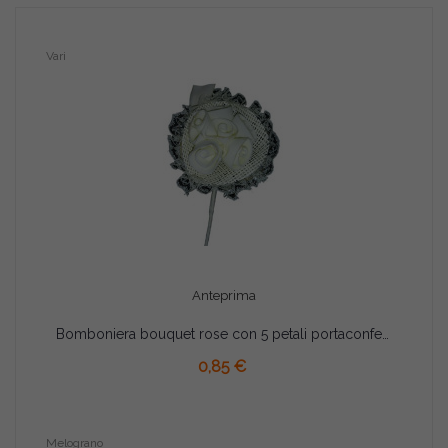
Vari
Anteprima
Bomboniera bouquet rose con 5 petali portaconfetti colore Avorio
AGGIUNGI AL CARRELLO
0,85 €
Melograno