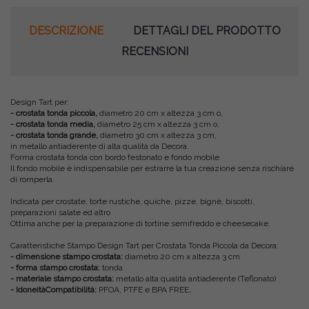
DESCRIZIONE
DETTAGLI DEL PRODOTTO
RECENSIONI
Design Tart per:
- crostata tonda piccola,
diametro 20 cm x altezza 3 cm o,
- crostata tonda
media,
diametro 25 cm x altezza 3 cm o,
- crostata tonda grande
,
diametro 30 cm x altezza 3 cm,
in metallo antiaderente di alta qualità da Decora.
Forma crostata tonda con bordo festonato e fondo mobile.
Il fondo mobile è indispensabile per estrarre la tua creazione senza rischiare
di romperla.
Indicata per crostate, torte rustiche, quiche, pizze, bignè, biscotti,
preparazioni salate ed altro
Ottima anche per la preparazione di tortine semifreddo e cheesecake.
Caratteristiche Stampo Design Tart per Crostata Tonda Piccola da Decora:
- dimensione stampo crostata:
diametro 20 cm x altezza 3 cm
- forma stampo crostata:
tonda
- materiale stampo crostata:
metallo alta qualità antiaderente (Teflonato)
-
IdoneitàCompatibilità:
PFOA, PTFE e BPA FREE
.