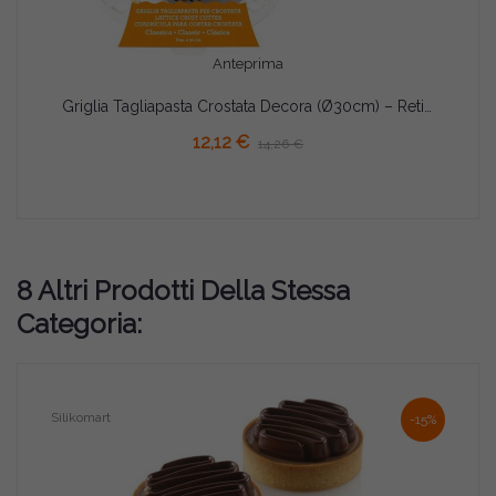
Anteprima
Griglia Tagliapasta Crostata Decora (Ø30cm) – Reticolo Classico in Plastica | Dolce e Salato
AGGIUNGI AL CARRELLO
12,12 €
14,26 €
8 Altri Prodotti Della Stessa
Categoria:
Silikomart
-15%