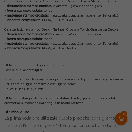
Caratteristiche Stampo Design Tart per Crostata Tonda Media da Decora:
- dimensione stampo crostata:
diametro 25 cm x altezza 3 cm
- forma stampo crostata:
tonda
- materiale stampo crostata:
metallo alta qualità antiaderente (Teflonato)
-
IdoneitàCompatibilità:
PFOA, PTFE e BPA FREE
.
Caratteristiche stampo Design Tart per Crostata Tonda Grande da Decora:
- dimensione stampo crostata:
diametro 30 cm x altezza 3 cm
- forma stampo crostata:
tonda
- materiale stampo crostata:
metallo alta qualità antiaderente (Teflonato)
-
IdoneitàCompatibilità:
PFOA, PTFE e BPA FREE
.
Utilizzabile in forno, frigorifero e freezer.
Lavabile in lavastoviglie
Si raccomanda di lavare gli stampi con detersivo liquido per stoviglie senza
utilizzare spugna abrasiva e asciugare bene,
PFOA, PTFE e BPA FREE
Utilizza lo stampo da forno, per crostatine tonde, grazie al fondo mobile le
crostatine si staccano dalla teglia in modo perfetto.
Istruzioni d'uso
0
La prima volta che utilizzate questo prodotto consigliamo di
lavarlo. All'utilizzo ungere l'interno con un cucchiaio d'olio,