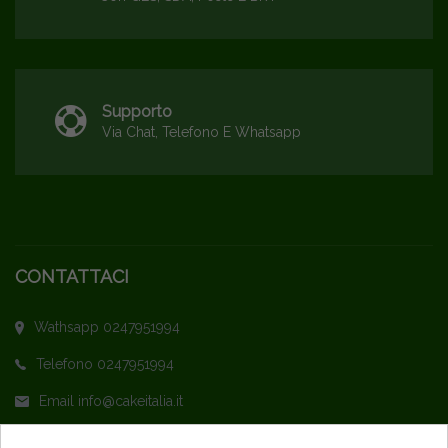
Supporto
Via Chat, Telefono E Whatsapp
CONTATTACI
Wathsapp 0247951994
Telefono 0247951994
Email info@cakeitalia.it
L'assistenza è attiva dal Lunedì al Venerdì