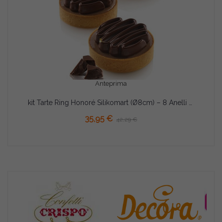
Anteprima
kit Tarte Ring Honoré Silikomart (Ø8cm) – 8 Anelli Microforati con Stampo in Silicone per Crostatine
AGGIUNGI AL CARRELLO
35,95 €
42,29 €