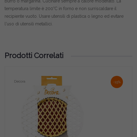
burro o margarina. Cucinare sempre a calore moderato. La
temperatura limite è 200°C in forno e non surriscaldare il
recipiente vuoto. Usare utensili di plastica o legno ed evitare
l'uso di utensili metallici.
Prodotti Correlati
Decora
Deco
-15%