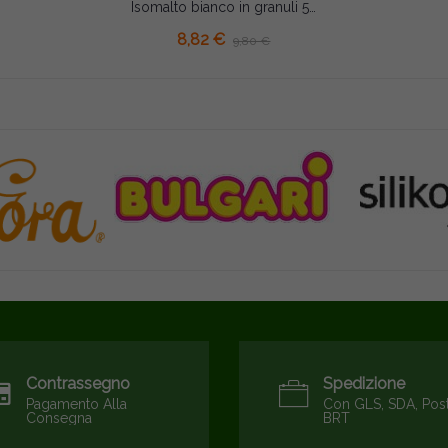
Isomalto bianco in granuli 500 g Silikomart
8,82 €
9,80 €
Contrassegno
Spedizione
Pagamento Alla
Con GLS, SDA, Pos
Consegna
BRT