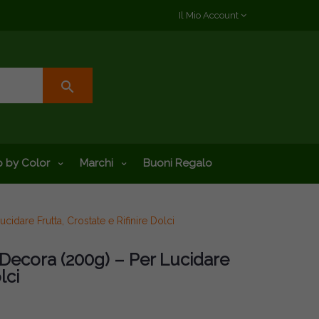
Il Mio Account
search
 by Color
Marchi
Buoni Regalo
dare Frutta, Crostate e Rifinire Dolci
Decora (200g) – Per Lucidare
lci