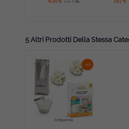
8,20 €
7,87 €
9,65 €
Da
5 Altri Prodotti Della Stessa Cate
Decora
-15%
Anteprima