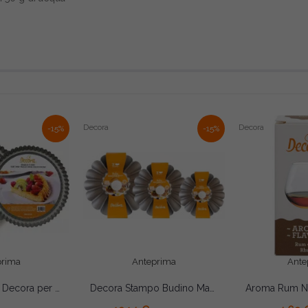
Decora
Decora
-15%
-15%
prima
Anteprima
Ante
Stampo Furbo Decora per Crostata Tonda Ø24/28cm – Acciaio Antiaderente
Decora Stampo Budino Margherita in Metallo Antiaderente (Ø20/28×H8,5cm) – con Tubo Centrale per Torte e Babà
AGGIUNGI AL CARRELLO
AGGIUNGI 