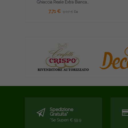
Ghiaccia Reale Extra Bianca Decora (400g/2Kg) – Per Coprire e Decorare Biscotti, Cupcakes e Torte
AGGIUNGI AL CARRELLO
7,71 €
9,07 €
Da
Spedizione
Gratuita*
*se Superi € 59,9