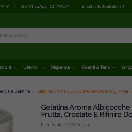
€59,9*
Tel e WhatsApp :
0247951994
Email :
info@cakeitalia.it
zioni
Utensili
Dispensa
Eventi & Temi
Shop
accia e Gelatine
Gelatina Aroma Albicocche Decora (200g) – Per Luci
Gelatina Aroma Albicocche 
Frutta, Crostate E Rifinire Do
Riferimento: DECOR0039