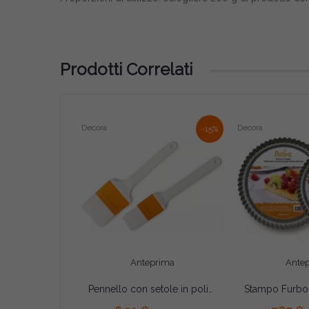
Prodotti Correlati
Decora
Decora
-15%
Anteprima
Ante
Pennello con setole in poliestere Decora – Utilizzabile in Cucina al Contatto con Alimenti (Formati 4×23,5/6×23,5cm)
AGGIUNGI AL CARRELLO