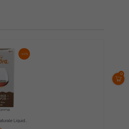
-10%
0
prima
Aroma Rum Naturale Liquido Decora (50g) – Essenza Analcolica per Babà e Pasticceria
AL CARRELLO