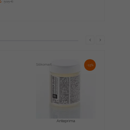
€
5,15 €
Silikomart
-15%
Anteprima