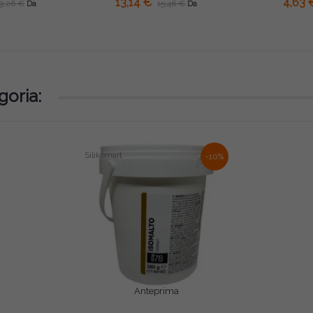
13,14 €
4,63 
9,26 €
15,46 €
Da
Da
goria:
Silikomart
-10%
Anteprima