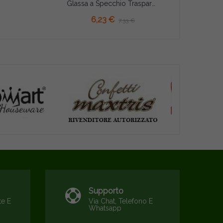
Glassa a Specchio Trasparente Silikomart da 225 g
6,23 €
7,33 €
Supporto
te E
Via Chat, Telefono E
Whatsapp