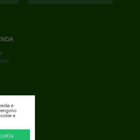
ENDA
a
d'uso
media e
o vengono
 cookie e
pite
ccetta