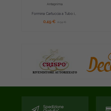
Anteprima
Formina Cartuccia a Tubo in Latta Vespa (Ø2,5×4,7cm) – Stampo per Cartucce Napoletane
AGGIUNGI AL CARRELLO
0,49 €
0,54 €
Spedizione
Gratuita*