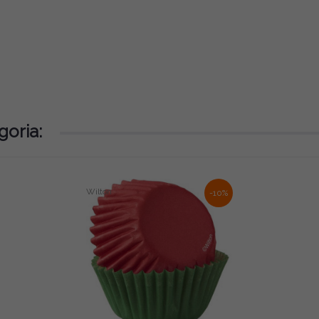
goria:
Wilton
-10%