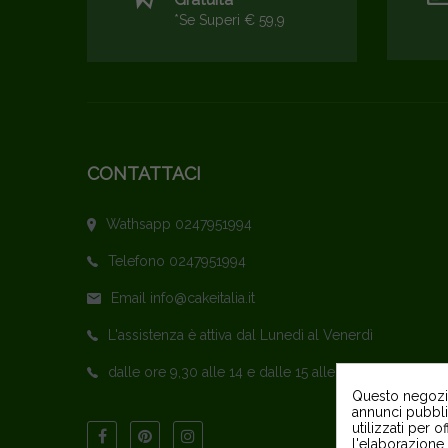
*se Superi € 59,9
CONTATTACI
Wathsapp 0247951994
Telefono 0247951994
Email info@cakeitalia.it
L'assistenza è attiva dal Lunedì al Venerdì
dalle ore 9,30 alle 14 e dalle 15 alle 18
Questo negozio 
annunci pubblic
utilizzati per o
l'elaborazione 