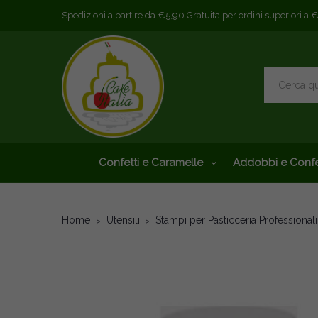
Spedizioni a partire da €5,90 Gratuita per ordini superiori a 
Confetti e Caramelle
Addobbi e Confe
Home
Utensili
Stampi per Pasticceria Professionali