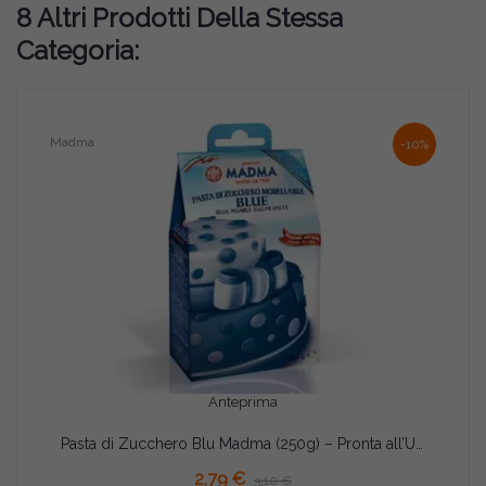
8 Altri Prodotti Della Stessa
Categoria:
Madma
-10%
Anteprima
Pasta di Zucchero Blu Madma (250g) – Pronta all’Uso per Coperture e Modellaggio
AGGIUNGI AL CARRELLO
2,79 €
3,10 €