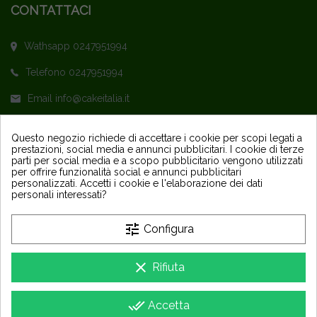
CONTATTACI
Wathsapp 0247951994
Telefono 0247951994
Email info@cakeitalia.it
L'assistenza è attiva dal Lunedì al Venerdì
Questo negozio richiede di accettare i cookie per scopi legati a
prestazioni, social media e annunci pubblicitari. I cookie di terze
dalle ore 9,30 alle 14 e dalle 15 alle 18
parti per social media e a scopo pubblicitario vengono utilizzati
per offrire funzionalità social e annunci pubblicitari
personalizzati. Accetti i cookie e l'elaborazione dei dati
personali interessati?
tune
Configura
PRODOTTI
keyboard_arrow_down
clear
Rifiuta
LA NOSTRA AZIENDA
keyboard_arrow_down
done_all
Accetta