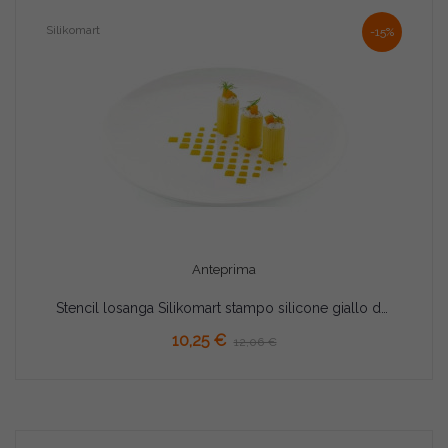
Silikomart
-15%
Anteprima
Stencil losanga Silikomart stampo silicone giallo decoro geometrico 137x72xh1 mm - set 2 pz
10,25 €
12,06 €