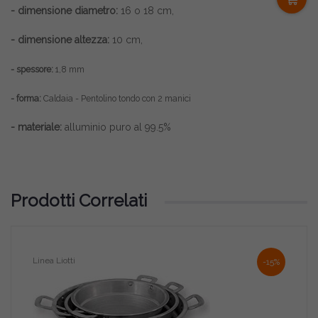
- dimensione diametro:
16 o 18 cm,
- dimensione altezza:
10 cm,
- spessore:
1,8 mm
- forma:
Caldaia - Pentolino tondo con 2 manici
- materiale:
alluminio puro al 99.5%
Prodotti Correlati
Linea Liotti
Linea
-15%