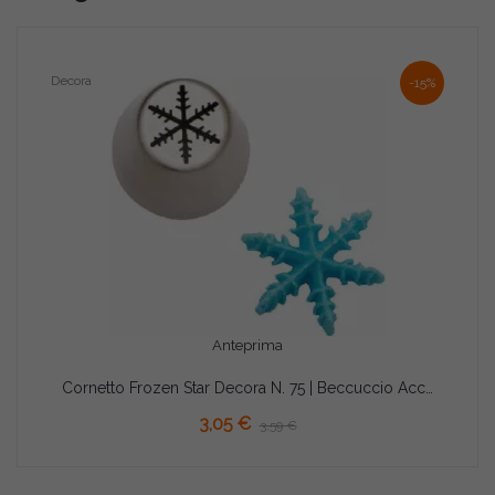
Decora
-15%
Anteprima
Cornetto Frozen Star Decora N. 75 | Beccuccio Acciaio Inox ø37xh41 mm | Per Decori Diretti con Sac à Poche
AGGIUNGI AL CARRELLO
3,05 €
3,59 €