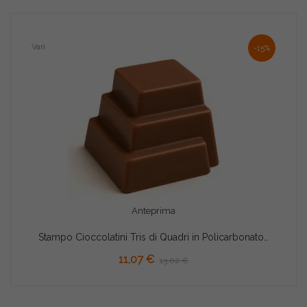
Vari
-15%
Anteprima
Stampo Cioccolatini Tris di Quadri in Policarbonato – 15 Cavità Professionali 30,6×30,6×H16mm, 12g
AGGIUNGI AL CARRELLO
11,07 €
13,02 €