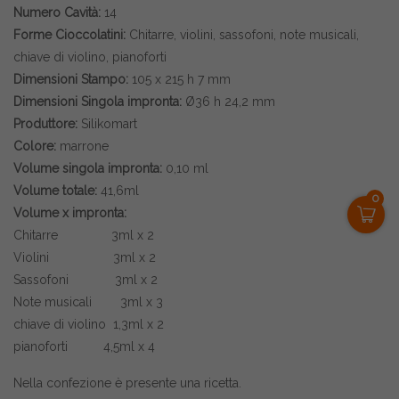
Numero Cavità:
14
Forme Cioccolatini:
Chitarre, violini, sassofoni, note musicali,
chiave di violino, pianoforti
Dimensioni Stampo:
105 x 215 h 7 mm
Dimensioni Singola impronta:
Ø36 h 24,2 mm
Produttore:
Silikomart
Colore:
marrone
Volume singola impronta:
0,10 ml
Volume totale:
41,6ml
0
Volume x impronta:
Chitarre 3ml x 2
Violini 3ml x 2
Sassofoni 3ml x 2
Note musicali 3ml x 3
chiave di violino 1,3ml x 2
pianoforti 4,5ml x 4
Nella confezione è presente una ricetta.