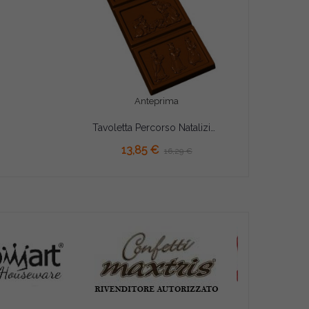
Anteprima
Tavoletta Percorso Natalizio 100 g stampo policarbonato cioccolato 15x7xh1 cm
AGGIUNGI AL CARRELLO
13,85 €
16,29 €