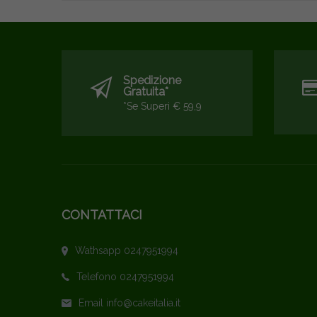
Spedizione
Gratuita*
*se Superi € 59,9
CONTATTACI
Wathsapp 0247951994
Telefono 0247951994
Email info@cakeitalia.it