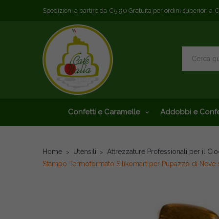
Spedizioni a partire da €5,90 Gratuita per ordini superiori a 
Confetti e Caramelle
Addobbi e Confe
Home
Utensili
Attrezzature Professionali per il Ci
Stampo Termoformato Silikomart per Pupazzo di Neve su