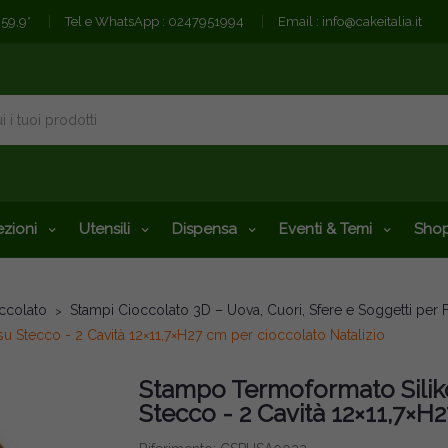
€59,9*
Tel e WhatsApp :
0247951994
Email :
info@cakeitalia.it
zioni
Utensili
Dispensa
Eventi & Temi
Shop
occolato
Stampi Cioccolato 3D – Uova, Cuori, Sfere e Soggetti per 
 Stecco - 2 Cavità 12×11,7×H27 cm per cioccolato Natalizio
Stampo Termoformato Silik
Stecco - 2 Cavità 12×11,7×H