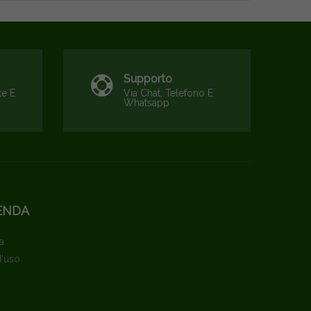
Supporto
te E
Via Chat, Telefono E
Whatsapp
ENDA
a
d'uso