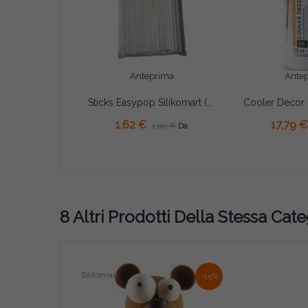
Anteprima
Ante
Sticks Easypop Silikomart (12/15,2/22,8cm) – Set 50 Bastoncini per Lollipops e Cake Pop in Carta Bianca (Ø3,8mm)
AGGIUNGI AL CARRELLO
1,62 €
17,79 €
1,90 €
Da
8 Altri Prodotti Della Stessa Cate
Silikomart
-15%