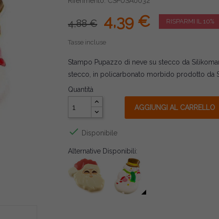
Riferimento: CSPUSA0032
4,39 €
4,88 €
RISPARMI IL 10%
Tasse incluse
Stampo Pupazzo di neve su stecco da Silikomar
stecco, in policarbonato morbido prodotto da S
Quantità
AGGIUNGI AL CARRELLO

Disponibile
Alternative Disponibili: