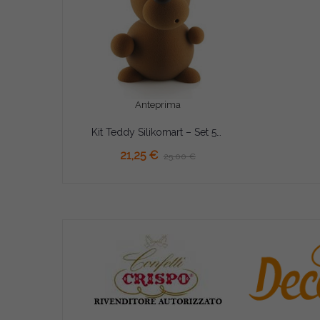
Anteprima
Kit Teddy Silikomart – Set 5 Stampi Termoformati per Orsetto 3D di Cioccolato (140×161×H210mm)
AGGIUNGI AL CARRELLO
21,25 €
25,00 €