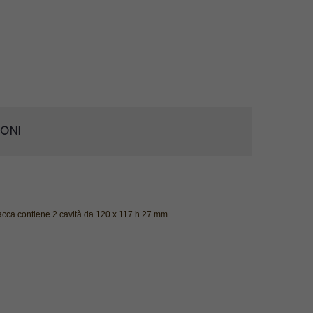
ONI
lacca contiene 2 cavità
da
120 x 117 h 27 mm