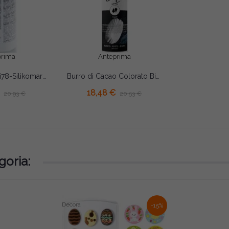
prima
Anteprima
Cooler Decor i78-Silikomart (400ml) – Spray Raffreddante Rapido Alimentare per Cioccolato e Zucchero
Burro di Cacao Colorato Bianco (200g) – Colorante Concentrato per Cioccolato | Via delle Arti (Cocoa Butter White)
18,48 €
20,93 €
20,53 €
goria:
Decora
-15%