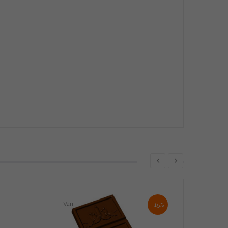
Vari
-15%