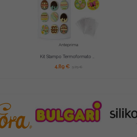
Anteprima
Kit Stampo Termoformato per 12 Uova Decorate – Con 40 Bustine e 40 Adesivi (Decora)
AGGIUNGI AL CARRELLO
4,89 €
5,75 €