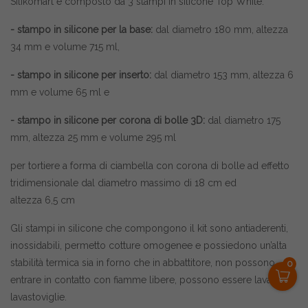
Silikomart è composto da 3 stampi in silicone Top White:
- stampo in silicone per la base:
dal diametro 180 mm, altezza
34 mm e volume 715 ml,
- stampo in silicone per inserto:
dal diametro 153 mm, altezza 6
mm e volume 65 ml e
- stampo in silicone per corona di bolle 3D:
dal diametro 175
mm, altezza 25 mm e volume 295 ml
per tortiere a forma di ciambella con corona di bolle ad effetto
tridimensionale dal diametro massimo di 18 cm ed
altezza 6,5 cm
Gli stampi in silicone che compongono il kit sono antiaderenti,
inossidabili, permetto cotture omogenee e possiedono un’alta
stabilità termica sia in forno che in abbattitore, non possono
0
entrare in contatto con fiamme libere, possono essere lavati in
lavastoviglie.