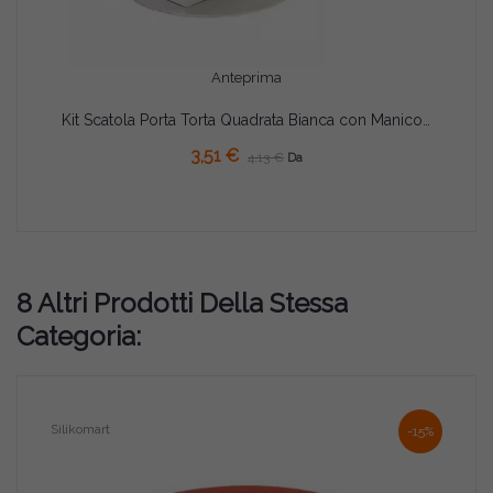
Anteprima
Kit Scatola Porta Torta Quadrata Bianca con Manico + Sottotorta Tondo Argento | Decora (23–36cm)
3,51 €
4,13 €
Da
8 Altri Prodotti Della Stessa
Categoria:
Silikomart
-15%