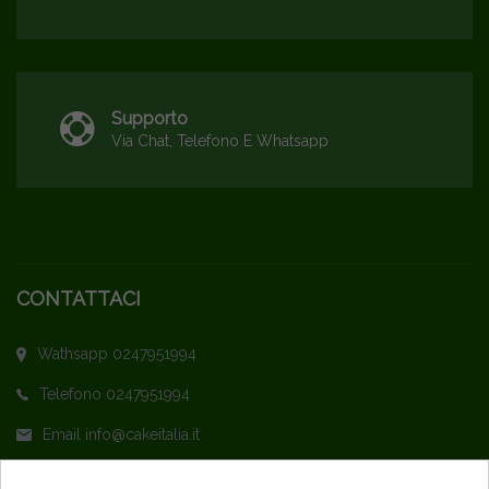
Supporto
Via Chat, Telefono E Whatsapp
CONTATTACI
Wathsapp 0247951994
Telefono 0247951994
Email info@cakeitalia.it
L'assistenza è attiva dal Lunedì al Venerdì