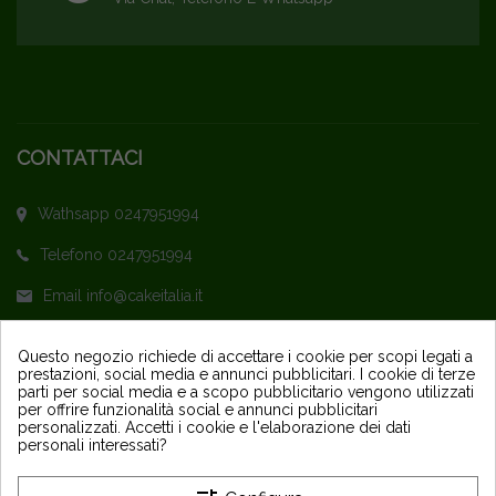
CONTATTACI
Wathsapp 0247951994
Telefono 0247951994
Email info@cakeitalia.it
L'assistenza è attiva dal Lunedì al Venerdì
Questo negozio richiede di accettare i cookie per scopi legati a
prestazioni, social media e annunci pubblicitari. I cookie di terze
dalle ore 9,30 alle 14 e dalle 15 alle 18
parti per social media e a scopo pubblicitario vengono utilizzati
per offrire funzionalità social e annunci pubblicitari
personalizzati. Accetti i cookie e l'elaborazione dei dati
personali interessati?