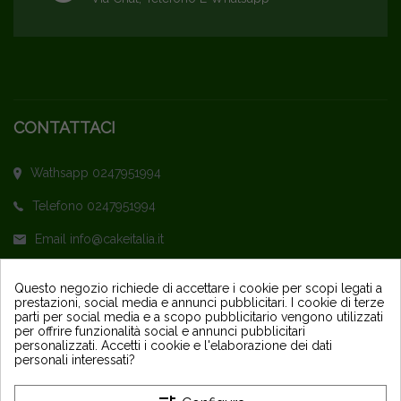
CONTATTACI
Wathsapp 0247951994
Telefono 0247951994
Email info@cakeitalia.it
L'assistenza è attiva dal Lunedì al Venerdì
Questo negozio richiede di accettare i cookie per scopi legati a
prestazioni, social media e annunci pubblicitari. I cookie di terze
dalle ore 9,30 alle 14 e dalle 15 alle 18
parti per social media e a scopo pubblicitario vengono utilizzati
per offrire funzionalità social e annunci pubblicitari
personalizzati. Accetti i cookie e l'elaborazione dei dati
personali interessati?