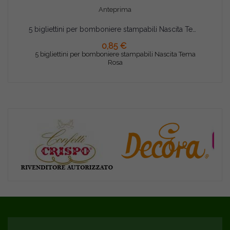
Anteprima
5 bigliettini per bomboniere stampabili Nascita Tema Rosa
0,85 €
AGGIUNGI AL CARRELLO
5 bigliettini per bomboniere stampabili Nascita Tema
Rosa