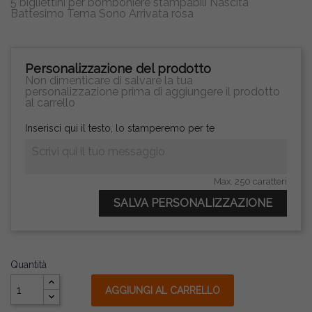
5 bigliettini per bomboniere stampabili Nascita
Battesimo Tema Sono Arrivata rosa
Personalizzazione del prodotto
Non dimenticare di salvare la tua
personalizzazione prima di aggiungere il prodotto
al carrello
Inserisci qui il testo, lo stamperemo per te
Max. 250 caratteri
SALVA PERSONALIZZAZIONE
Quantità
AGGIUNGI AL CARRELLO