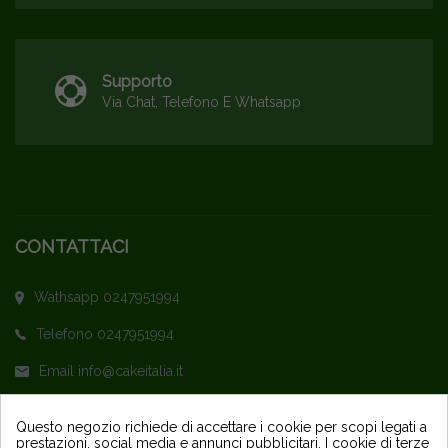
Supporto
Via Chat, Telefono E Whatsapp
CONTATTACI
Wathsapp 0247951994
Telefono 0247951994
Email info@cakeitalia.it
L'assistenza è attiva dal Lunedì al Venerdì
Questo negozio richiede di accettare i cookie per scopi legati a
prestazioni, social media e annunci pubblicitari. I cookie di terze
dalle ore 9,30 alle 14 e dalle 15 alle 18