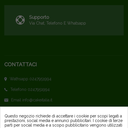
Supporto
Via Chat, Telefono E Whatsapp
CONTATTACI
Wathsapp 0247951994
Telefono 0247951994
Email info@cakeitalia.it
L'assistenza è attiva dal Lunedì al Venerdì
Questo negozio richiede di accettare i cookie per scopi legati a
prestazioni, social media e annunci pubblicitari. I cookie di terze
dalle ore 9,30 alle 14 e dalle 15 alle 18
parti per social media e a scopo pubblicitario vengono utilizzati