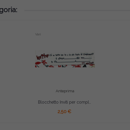
goria:
Vari
Anteprima
Blocchetto Inviti per compleanno pz 20
AGGIUNGI AL CARRELLO
2,50 €