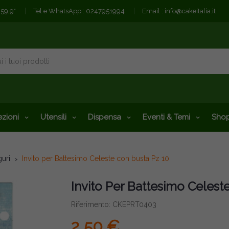
€59,9*
Tel e WhatsApp :
0247951994
Email :
info@cakeitalia.it
zioni
Utensili
Dispensa
Eventi & Temi
Shop
guri
Invito per Battesimo Celeste con busta Pz 10
Invito Per Battesimo Celest
Riferimento: CKEPRT0403
2,50 €