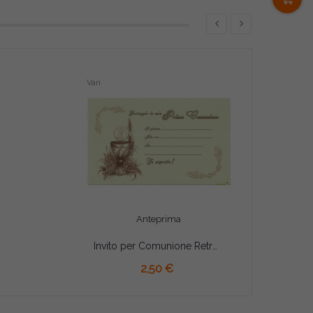
Vari
Anteprima
Invito per Comunione Retrò con busta Pz 10
AGGIUNGI AL CARRELLO
2,50 €