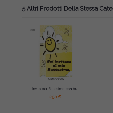
5 Altri Prodotti Della Stessa Cate
Vari
Anteprima
Invito per Battesimo con busta Pz 10
AGGIUNGI AL CARRELLO
2,50 €