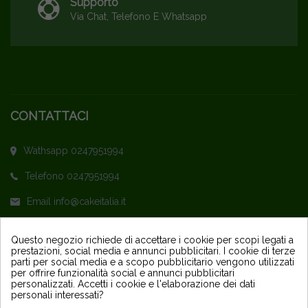
Supporto
Via Chat, Telefono E Whatsapp
CONTATTACI
Wathsapp 0247951994
Telefono 0247951994
Email info@cakeitalia.it
L'assistenza è attiva dal Lunedì al Venerdì
Questo negozio richiede di accettare i cookie per scopi legati a
prestazioni, social media e annunci pubblicitari. I cookie di terze
dalle ore 9,30 alle 14 e dalle 15 alle 18
parti per social media e a scopo pubblicitario vengono utilizzati
per offrire funzionalità social e annunci pubblicitari
personalizzati. Accetti i cookie e l'elaborazione dei dati
personali interessati?