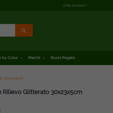
Il Mio Account
search
 by Color
Marchi
Buoni Regalo
erato 30x23x5cm
n Rilievo Glitterato 30x23x5cm