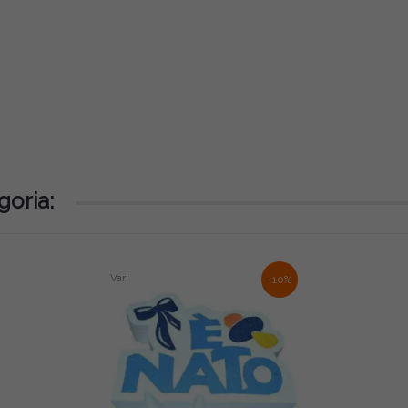
goria:
Vari
-10%