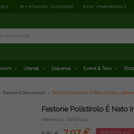
€59,9*
Tel e WhatsApp :
0247951994
Email :
info@cakeitalia.it
zioni
Utensili
Dispensa
Eventi & Temi
Shop
Festoni e Decorazioni
Festone Polistirolo È Nato in rilievo glitt
Festone Polistirolo È Nato I
Riferimento: ADFSPA002
7,97 €
8,85 €
RISPARMI IL 10%