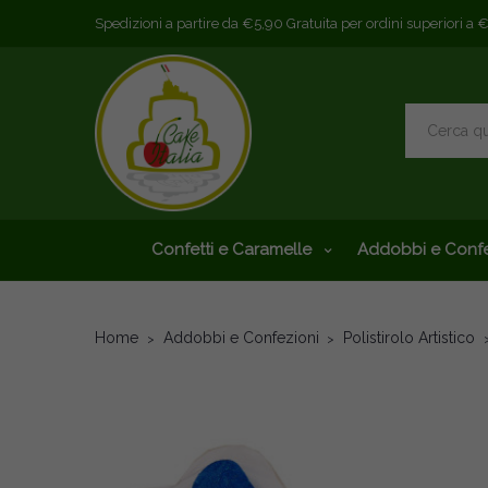
Spedizioni a partire da €5,90 Gratuita per ordini superiori a 
Confetti e Caramelle
Addobbi e Confe
Home
Addobbi e Confezioni
Polistirolo Artistico