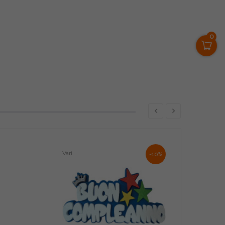
0
Vari
-10%