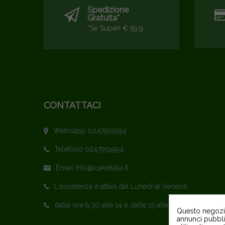
Spedizione
Gratuita*
*se Superi € 59,9
CONTATTACI
Wathsapp 0247951994
Telefono 0247951994
Email info@cakeitalia.it
L'assistenza è attiva dal Lunedì al Venerdì
dalle ore 9,30 alle 14 e dalle 15 alle 18
Questo negozio 
annunci pubblic