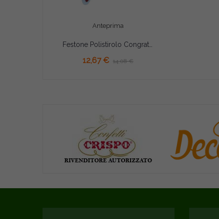
Anteprima
Festone Polistirolo Congratulazioni Laurea con Tomo e Pergamena glitterato 37x25x5cm
AGGIUNGI AL CARRELLO
12,67 €
14,08 €