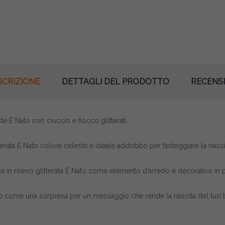
SCRIZIONE
DETTAGLI DEL PRODOTTO
RECENSI
este È Nato con ciuccio e fiocco glitterati.
 glitterata È Nato colore celeste è ideale addobbo per festeggiare la nas
itta in rilievo glitterata È Nato come elemento d’arredo e decorativo in p
gali o come una sorpresa per un messaggio che rende la nascita del tuo