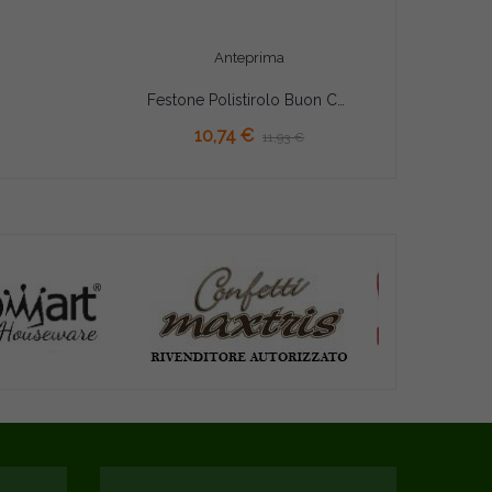
Anteprima
Festone Polistirolo Buon Compleanno Blu glitterato con Stelle 37x20x5cm
AGGIUNGI AL CARRELLO
10,74 €
11,93 €