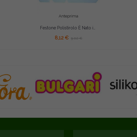
Anteprima
Festone Polistirolo È Nato incastonato glitterato 30x23x5cm
AGGIUNGI AL CARRELLO
8,12 €
9,02 €