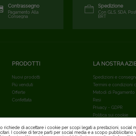
Contrassegno
Spedizione
Pagamento Alla
Con GLS, SDA, Pos
Consegna
BRT
PRODOTTI
LA NOSTRA AZI
Nuovi prodotti
Spedizioni e consegn
Più venduti
Termini e condizioni 
Offerte
Metodi di Pagamento
Confettata
Resi
Privacy - GDPR
Politica sui cookie
Contattaci
richiede di accettare i cookie per scopi legati a prestazioni, social 
Mappa Del Sito
itari. I cookie di terze parti per social media e a scopo pubblicitari