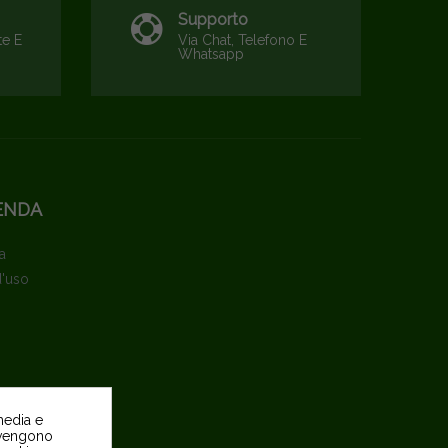
Supporto
te E
Via Chat, Telefono E
Whatsapp
ENDA
a
d'uso
media e
o vengono