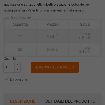
applicazione su sacchetti, tubetti o scatoline colorate per
festeggiare San Valentino, fidanzamenti e matrimonio
Sconti sul volume
Quantità
Prezzo
Salva
Fino a
10
0,54 €
0,60 €
Fino a
20
0,48 €
2,40 €
Quantità
AGGIUNGI AL CARRELLO

Disponibile
DESCRIZIONE
DETTAGLI DEL PRODOTTO