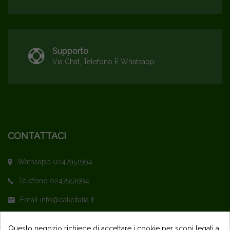
Supporto
Via Chat, Telefono E Whatsapp
CONTATTACI
Wathsapp 0247951994
Telefono 0247951994
Email info@cakeitalia.it
L'assistenza è attiva dal Lunedì al Venerdì
Questo negozio richiede di accettare i cookie per scopi legati a