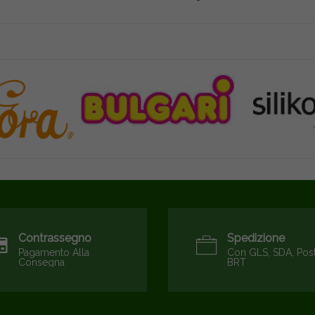
Contrassegno
Spedizione
Pagamento Alla
Con GLS, SDA, Pos
Consegna
BRT