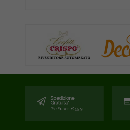
Spedizione
Gratuita*
*se Superi € 59,9