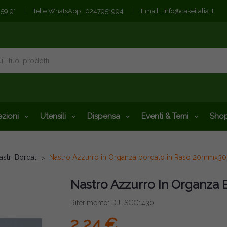
€59,9*
Tel e WhatsApp :
0247951994
Email :
info@cakeitalia.it
zioni
Utensili
Dispensa
Eventi & Temi
Shop
astri Bordati
Nastro Azzurro in Organza bordato in Raso 20mmx3
Nastro Azzurro In Organza
Riferimento: DJLSCC1430
2,24 €