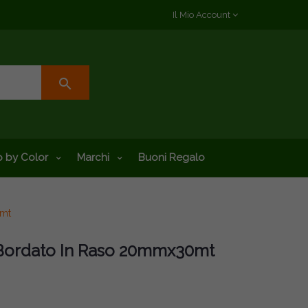
Il Mio Account
search
 by Color
Marchi
Buoni Regalo
0mt
 Bordato In Raso 20mmx30mt