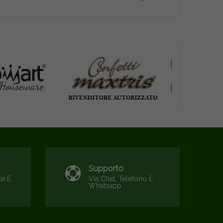
Supporto
te E
Via Chat, Telefono E
Whatsapp