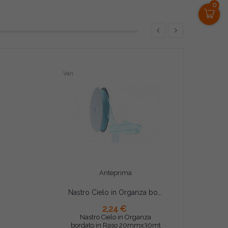
0
Vari
Anteprima
Nastro Cielo in Organza bordato in Raso 20mmx30m
2,24 €
AGGIUNGI AL CARRELLO
Nastro Cielo in Organza
bordato in Raso 20mmx30mt