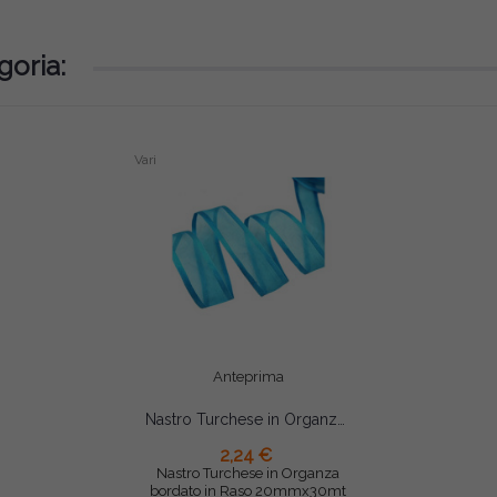
goria:
Vari
Anteprima
Nastro Turchese in Organza bordato in Raso 20mmx30mt
2,24 €
AGGIUNGI AL CARRELLO
Nastro Turchese in Organza
bordato in Raso 20mmx30mt