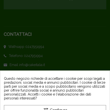
CONTATTACI
Wathsapp 0247951994
Telefono 0247951994
Email info@cakeitalia.it
L'assistenza è attiva dal Lunedì al Venerdì
Questo negozio richiede di accettare i cookie per scopi legati a
prestazioni, social media e annunci pubblicitari. I cookie di terze
dalle ore 9,30 alle 14 e dalle 15 alle 18
parti per social media e a scopo pubblicitario vengono utilizzati
per offrire funzionalità social e annunci pubblicitari
personalizzati. Accetti i cookie e l'elaborazione dei dati
personali interessati?