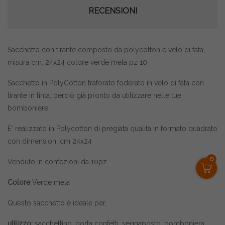
RECENSIONI
Sacchetto con tirante composto da polycotton e velo di fata,
misura cm. 24x24 colore verde mela pz 10
Sacchetto in PolyCotton traforato foderato in velo di fata con
tirante in tinta, perciò già pronto da utilizzare nelle tue
bomboniere.
E' realizzato in Polycotton di pregiata qualità in formato quadrato
con dimensioni cm 24x24
0
Venduto in confezioni da 10pz
Colore
Verde mela
Questo sacchetto è ideale per,
utilizzo:
sacchettino, porta confetti, segnaposto, bomboniera