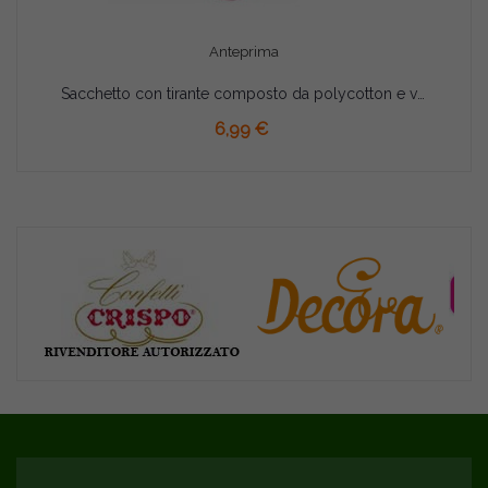
Anteprima
Sacchetto con tirante composto da polycotton e velo di fata, misura cm. 24x24 colore rosa pz 10
AGGIUNGI AL CARRELLO
6,99 €