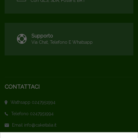
Con GLS, SDA, Poste E BRT
Supporto
Via Chat, Telefono E Whatsapp
CONTATTACI
Wathsapp 0247951994
Telefono 0247951994
Email info@cakeitalia.it
L'assistenza è attiva dal Lunedì al Venerdì